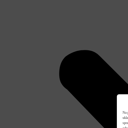
Na 
ukl
spra
odv