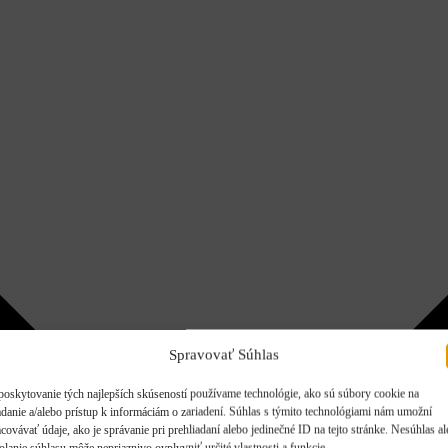
Spravovať Súhlas
poskytovanie tých najlepších skúseností používame technológie, ako sú súbory cookie na
adanie a/alebo prístup k informáciám o zariadení. Súhlas s týmito technológiami nám umožní
covávať údaje, ako je správanie pri prehliadaní alebo jedinečné ID na tejto stránke. Nesúhlas a
olanie súhlasu môže nepriaznivo ovplyvniť určité vlastnosti a funkcie.