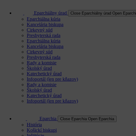
Eparchiálny úrad
Close Eparchiálny úrad
Open Eparchi
Eparchiálna kúria
Kancelária biskupa
Cirkevný súd
Presbyterská rada
Eparchiálna kúria
Kancelária biskupa
Cirkevný súd
Presbyterská rada
Rady a komisie
Školský úrad
Katechetický úrad
Infoportál (len pre kňazov)
Rady a komisie
Školský úrad
Katechetický úrad
Infoportál (len pre kňazov)
Eparchia
Close Eparchia
Open Eparchia
História
Košickí biskupi
Inštitúcie