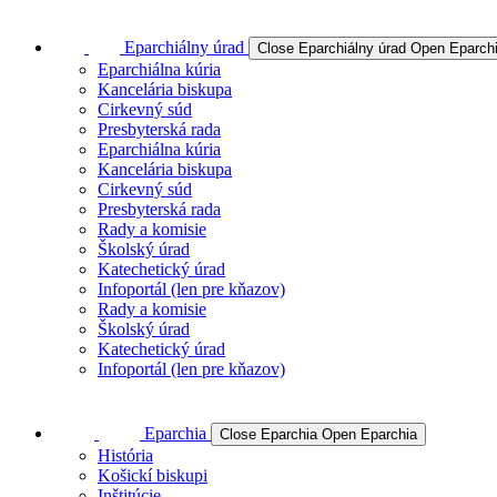
Eparchiálny úrad
Close Eparchiálny úrad
Open Eparchi
Eparchiálna kúria
Kancelária biskupa
Cirkevný súd
Presbyterská rada
Eparchiálna kúria
Kancelária biskupa
Cirkevný súd
Presbyterská rada
Rady a komisie
Školský úrad
Katechetický úrad
Infoportál (len pre kňazov)
Rady a komisie
Školský úrad
Katechetický úrad
Infoportál (len pre kňazov)
Eparchia
Close Eparchia
Open Eparchia
História
Košickí biskupi
Inštitúcie