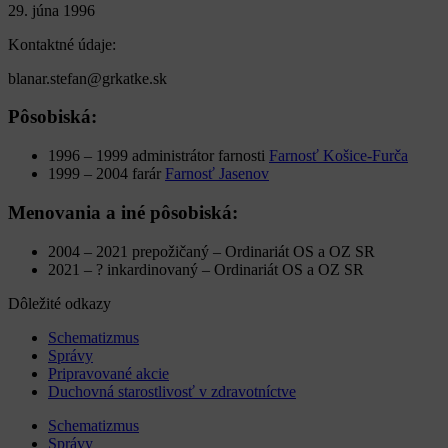
29. júna 1996
Kontaktné údaje:
blanar.stefan@grkatke.sk
Pôsobiská:
1996 – 1999
administrátor farnosti
Farnosť Košice-Furča
1999 – 2004
farár
Farnosť Jasenov
Menovania a iné pôsobiská:
2004 – 2021
prepožičaný – Ordinariát OS a OZ SR
2021 – ?
inkardinovaný – Ordinariát OS a OZ SR
Dôležité odkazy
Schematizmus
Správy
Pripravované akcie
Duchovná starostlivosť v zdravotníctve
Schematizmus
Správy