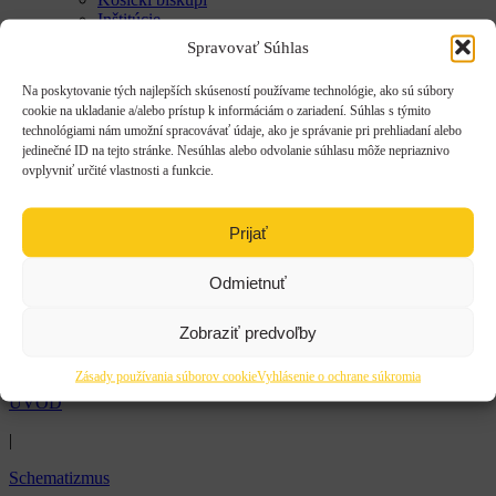
Inštitúcie
História
Spravovať Súhlas
Košickí biskupi
Inštitúcie
Na poskytovanie tých najlepších skúseností používame technológie, ako sú súbory
Rehole a kongregácie
cookie na ukladanie a/alebo prístup k informáciám o zariadení. Súhlas s týmito
Pútnické miesta
technológiami nám umožní spracovávať údaje, ako je správanie pri prehliadaní alebo
Katedrálny chrám Narodenia presvätej Bohorodičky
jedinečné ID na tejto stránke. Nesúhlas alebo odvolanie súhlasu môže nepriaznivo
Rehole a kongregácie
ovplyvniť určité vlastnosti a funkcie.
Pútnické miesta
Katedrálny chrám Narodenia presvätej Bohorodičky
Prijať
Arcibiskup
Odmietnuť
Schematizmus
Správy
Zobraziť predvoľby
Pripravované akcie
Zásady používania súborov cookie
Vyhlásenie o ochrane súkromia
ÚVOD
|
Schematizmus