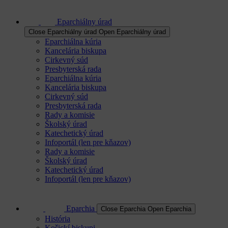
Eparchiálny úrad
Close Eparchiálny úrad
Open Eparchiálny úrad
Eparchiálna kúria
Kancelária biskupa
Cirkevný súd
Presbyterská rada
Eparchiálna kúria
Kancelária biskupa
Cirkevný súd
Presbyterská rada
Rady a komisie
Školský úrad
Katechetický úrad
Infoportál (len pre kňazov)
Rady a komisie
Školský úrad
Katechetický úrad
Infoportál (len pre kňazov)
Eparchia
Close Eparchia
Open Eparchia
História
Košickí biskupi