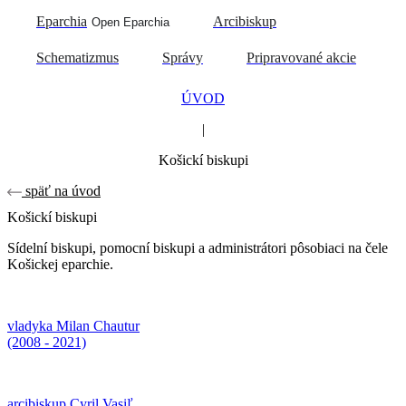
Eparchia
Arcibiskup
Open Eparchia
Schematizmus
Správy
Pripravované akcie
ÚVOD
|
Košickí biskupi
späť na úvod
Košickí biskupi
Sídelní biskupi, pomocní biskupi a administrátori pôsobiaci na čele
Košickej eparchie.
vladyka Milan Chautur
(2008 - 2021)
arcibiskup Cyril Vasiľ