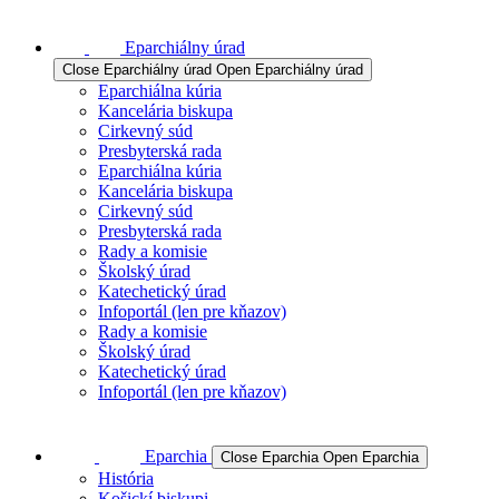
Eparchiálny úrad
Close Eparchiálny úrad
Open Eparchiálny úrad
Eparchiálna kúria
Kancelária biskupa
Cirkevný súd
Presbyterská rada
Eparchiálna kúria
Kancelária biskupa
Cirkevný súd
Presbyterská rada
Rady a komisie
Školský úrad
Katechetický úrad
Infoportál (len pre kňazov)
Rady a komisie
Školský úrad
Katechetický úrad
Infoportál (len pre kňazov)
Eparchia
Close Eparchia
Open Eparchia
História
Košickí biskupi