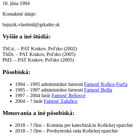
18. júna 1994
Kontaktné údaje:
bajuzik.vlastimil@grkatke.sk
Vyššie a iné štúdiá:
ThLic. – PAT Krakov, Poľsko (2002)
ThDr. – PAT Krakov, Poľsko (2005)
PhD. – PAT Krakov, Poľsko (2005)
Pôsobiská:
1994 – 1995
administrátor farnosti
Farnosť Košice-Furča
1995 – 1997
administrátor farnosti
Farnosť Belža
1997 – 2004
farár
Farnosť Bežovce
2004 – ?
farár
Farnosť Zalužice
Menovania a iné pôsobiská:
2018 – ?
člen – Komisia pre katechizáciu Košickej eparchie
2018 – ?
člen – Presbyterská rada Košickej eparchie