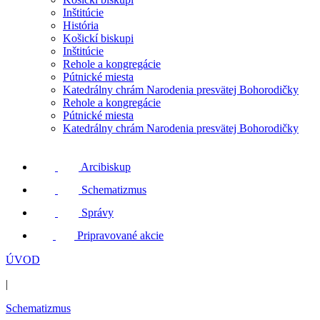
Inštitúcie
História
Košickí biskupi
Inštitúcie
Rehole a kongregácie
Pútnické miesta
Katedrálny chrám Narodenia presvätej Bohorodičky
Rehole a kongregácie
Pútnické miesta
Katedrálny chrám Narodenia presvätej Bohorodičky
Arcibiskup
Schematizmus
Správy
Pripravované akcie
ÚVOD
|
Schematizmus