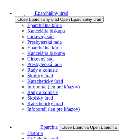
Eparchiálny úrad
Close Eparchiálny úrad
Open Eparchiálny úrad
Eparchiálna kúria
Kancelária biskupa
Cirkevný súd
Presbyterská rada
Eparchiálna kúria
Kancelária biskupa
Cirkevný súd
Presbyterská rada
Rady a komisie
Školský úrad
Katechetický úrad
Infoportál (len pre kňazov)
Rady a komisie
Školský úrad
Katechetický úrad
Infoportál (len pre kňazov)
Eparchia
Close Eparchia
Open Eparchia
História
Košickí biskupi