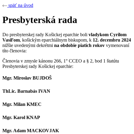
späť na úvod
Presbyterská rada
Do presbyterskej rady Košickej eparchie boli
vladykom Cyrilom
Vasiľom
, košickým eparchiálnym biskupom, k
12. decembru 2024
nižšie uvedenými dekrétmi
na obdobie piatich rokov
vymenovaní
títo členovia:
Členovia v zmysle kánonu 266, 1° CCEO a § 2, bod 1 štatútu
Presbyterskej rady Košickej eparchie:
Mgr. Miroslav BUJDOŠ
ThLic. Barnabás IVAN
Mgr. Milan KMEC
Mgr. Karol KNAP
Mgr. Adam MACKOVJAK