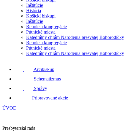
Inštitúcie
História
Košickí biskupi
Inštitúcie
Rehole a kongregácie
Pútnické miesta
Katedrálny chrám Narodenia presvätej Bohorodičky
Rehole a kongregácie
Pútnické miesta
Katedrálny chrám Narodenia presvätej Bohorodičky
Arcibiskup
Schematizmus
Správy
Pripravované akcie
ÚVOD
|
Presbyterská rada