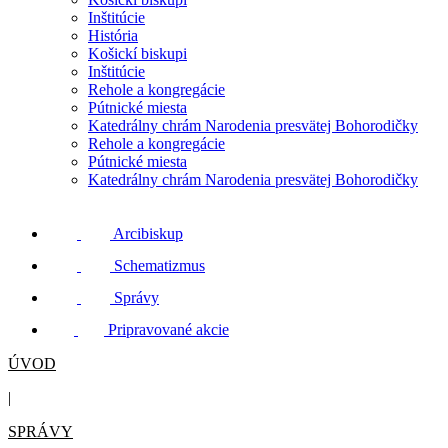
Inštitúcie
História
Košickí biskupi
Inštitúcie
Rehole a kongregácie
Pútnické miesta
Katedrálny chrám Narodenia presvätej Bohorodičky
Rehole a kongregácie
Pútnické miesta
Katedrálny chrám Narodenia presvätej Bohorodičky
Arcibiskup
Schematizmus
Správy
Pripravované akcie
ÚVOD
|
SPRÁVY