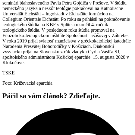
seminári blahoslaveného Pavla Petra Gojdiča v Prešove. V štúdiu
nemeckého jazyka a neskôr teológie pokračoval na Katholische
Universität Eichstätt – Ingolstadt v Eichstätte formáciou na
Collegium Orientale Eichstätt. Po roku sa prihlásil na pokračovanie
teologického štúdia na KBF v Splite a ukončil 4. ročník
teologického štúdia. V poslednom roku štúdia promoval na
Filozoficko-teologickom inštitúte Spoločnosti Ježišovej v Záhrebe.
V roku 2019 prijal sviatosť manželstva v gréckokatolíckej katedrále
Narodenia Presvätej Bohorodičky v Košiciach. Diakonskú
vysviacku prijal na Slovensku z rúk vladyku Cyrila Vasiľa SJ,
apoštolského administrátora Košickej eparchie 15. augusta 2020 v
Klokočove.
TSKE
Foto: Križevacká eparchia
Páčil sa vám článok? Zdieľajte.