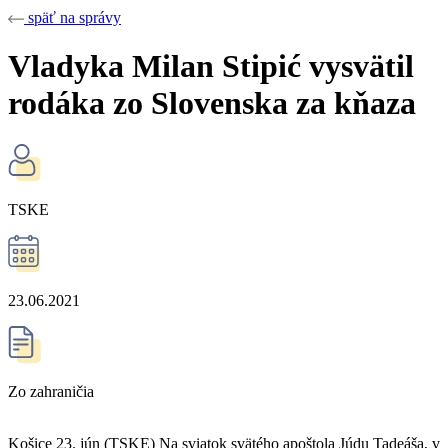
späť na správy
Vladyka Milan Stipić vysvätil
rodáka zo Slovenska za kňaza
TSKE
23.06.2021
Zo zahraničia
Košice 23. jún (TSKE) Na sviatok svätého apoštola Júdu Tadeáša, v