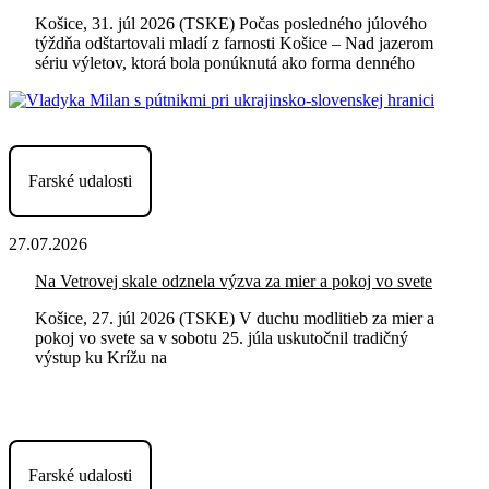
Košice, 31. júl 2026 (TSKE) Počas posledného júlového
týždňa odštartovali mladí z farnosti Košice – Nad jazerom
sériu výletov, ktorá bola ponúknutá ako forma denného
Farské udalosti
27.07.2026
Na Vetrovej skale odznela výzva za mier a pokoj vo svete
Košice, 27. júl 2026 (TSKE) V duchu modlitieb za mier a
pokoj vo svete sa v sobotu 25. júla uskutočnil tradičný
výstup ku Krížu na
Farské udalosti