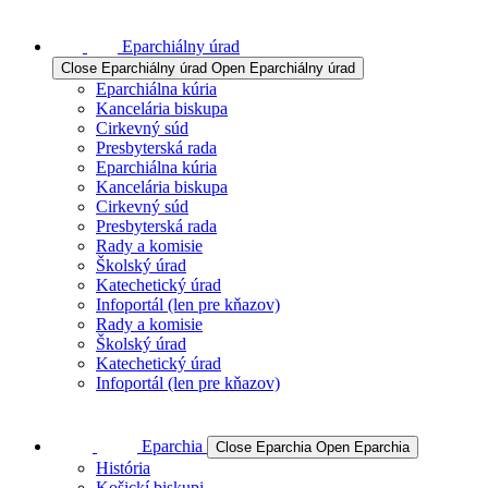
Eparchiálny úrad
Close Eparchiálny úrad
Open Eparchiálny úrad
Eparchiálna kúria
Kancelária biskupa
Cirkevný súd
Presbyterská rada
Eparchiálna kúria
Kancelária biskupa
Cirkevný súd
Presbyterská rada
Rady a komisie
Školský úrad
Katechetický úrad
Infoportál (len pre kňazov)
Rady a komisie
Školský úrad
Katechetický úrad
Infoportál (len pre kňazov)
Eparchia
Close Eparchia
Open Eparchia
História
Košickí biskupi