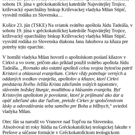
sobotu 19. júna v gréckokatolíckej katedrále Najsvätejšej Trojice,
križevacký eparchiálny biskup Križevackej vladyka Milan Stipić,
vysvätil rodáka zo Slovenska…
Košice 23. jún (TSKE) Na sviatok svätého apoštola Júdu Tadeáša, v
sobotu 19. júna v gréckokatolíckej katedrále Najsvätejšej Trojice,
križevacký eparchiálny biskup Križevackej vladyka Milan Stipić,
vysvätil rodáka zo Slovenska diakona Jana Jakubova za kňaza pre
potreby tejto eparchie.
V homílii vladyka Milan hovoril o apoštolskom poslaní kňazov v
Cirkvi a vo svete, pričom ako príklad použil svätého apoštola Júdu
Tadeáša.
„Rovnako ako ostatní apoštoli celou svojou bytosťou patril
Kristovi a ohlasoval evanjelium. Cirkev vždy potrebuje verných a
oddaných svedkov evanjelia, apoštolov a kňazov, ktorí Cirkvi
predstavia živého Ježiša Krista zdieľaním svätých tajomstiev,
slávením božskej liturgie, modlitbou a hlásaním evanjelia. Byť
Kristovým apoštolom je povolanie, ktoré je prijímané ako dar a
opäť zdieľané ako dar ľuďom, pretože Cirkev je spoločenstvom
lásky a odovzdávania seba samého pre Boha a blížnych,
“ uviedol
vladyka Milan.
Otec Ján sa narodil vo Vranove nad Topľou na Slovensku.
Absolvoval tri roky štúdia na Gréckokatolíckej teologickej fakulte v
Prešove a súčasne formácie v Gréckokatolíckom teologickom