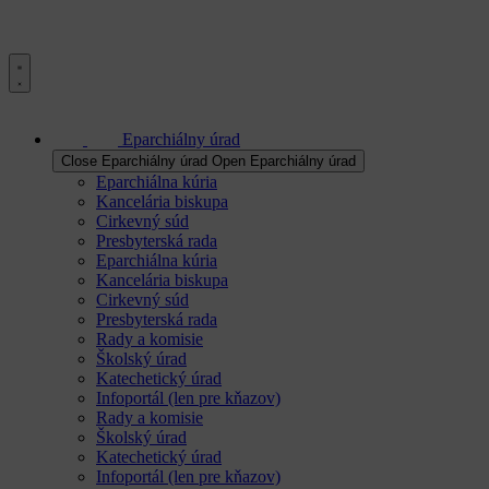
Eparchiálny úrad
Close Eparchiálny úrad
Open Eparchiálny úrad
Eparchiálna kúria
Kancelária biskupa
Cirkevný súd
Presbyterská rada
Eparchiálna kúria
Kancelária biskupa
Cirkevný súd
Presbyterská rada
Rady a komisie
Školský úrad
Katechetický úrad
Infoportál (len pre kňazov)
Rady a komisie
Školský úrad
Katechetický úrad
Infoportál (len pre kňazov)