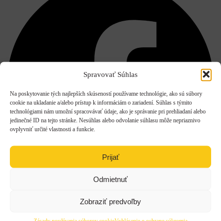
Spravovať Súhlas
Na poskytovanie tých najlepších skúseností používame technológie, ako sú súbory
cookie na ukladanie a/alebo prístup k informáciám o zariadení. Súhlas s týmito
technológiami nám umožní spracovávať údaje, ako je správanie pri prehliadaní alebo
jedinečné ID na tejto stránke. Nesúhlas alebo odvolanie súhlasu môže nepriaznivo
ovplyvniť určité vlastnosti a funkcie.
Prijať
Odmietnuť
Facebook
Zobraziť predvoľby
Zásady používania súborov cookie
Vyhlásenie o ochrane súkromia