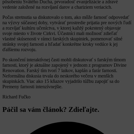
pôsobeniu Svätého Ducha, prvoradosť evanjelizácie a zdravé
vedenie založené na rozvíjaní darov a chariziem veriacich.
Počas stretnutia sa diskutovalo o tom, ako môže farnosť odpovedať
na výzvy súčasnej doby, vytvárať prostredie prijatia pre nových ľudí
a rozvíjať kultúru učeníctva, v ktorej každý pokrstený objavuje
svoje miesto v živote Cirkvi. Účastníci mali možnosť zdieľať
vlastné skúsenosti v rámci farských skupiniek, pomenovať silné
stránky svojej farnosti a hľadať konkrétne kroky vedúce k jej
ďalšiemu rozvoju.
Po skončení interaktívnej časti mohli diskutovať s farským tímom
farnosti, ktorý je aktuálne zapojený v jednom z programov Divine
Renovation. Farský tím tvorí 7 laikov, kaplán a farár farnosti.
Neformálna diskusia trvala do neskorého večera v menších
skupinkách. Viac ako 15 kňazov vyjadrilo túžbu zapojiť sa do
Premeny farnosti intenzívnejšie.
Richard Fučko
Páčil sa vám článok? Zdieľajte.