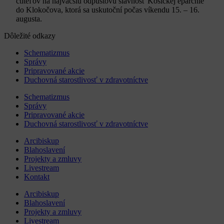
ctiteľov na najväčšiu odpustovú slávnosť Košickej eparchie
do Klokočova, ktorá sa uskutoční počas víkendu 15. – 16.
augusta.
Dôležité odkazy
Schematizmus
Správy
Pripravované akcie
Duchovná starostlivosť v zdravotníctve
Schematizmus
Správy
Pripravované akcie
Duchovná starostlivosť v zdravotníctve
Arcibiskup
Blahoslavení
Projekty a zmluvy
Livestream
Kontakt
Arcibiskup
Blahoslavení
Projekty a zmluvy
Livestream