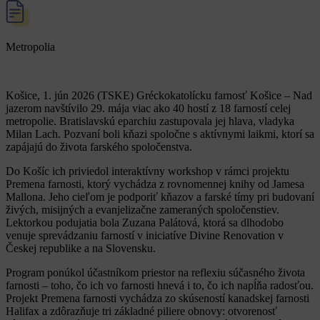
Metropolia
Košice, 1. jún 2026 (TSKE) Gréckokatolícku farnosť Košice – Nad
jazerom navštívilo 29. mája viac ako 40 hostí z 18 farností celej
metropolie. Bratislavskú eparchiu zastupovala jej hlava, vladyka
Milan Lach. Pozvaní boli kňazi spoločne s aktívnymi laikmi, ktorí sa
zapájajú do života farského spoločenstva.
Do Košíc ich priviedol interaktívny workshop v rámci projektu
Premena farnosti, ktorý vychádza z rovnomennej knihy od Jamesa
Mallona. Jeho cieľom je podporiť kňazov a farské tímy pri budovaní
živých, misijných a evanjelizačne zameraných spoločenstiev.
Lektorkou podujatia bola Zuzana Palátová, ktorá sa dlhodobo
venuje sprevádzaniu farností v iniciatíve Divine Renovation v
Českej republike a na Slovensku.
Program ponúkol účastníkom priestor na reflexiu súčasného života
farnosti – toho, čo ich vo farnosti hnevá i to, čo ich napĺňa radosťou.
Projekt Premena farnosti vychádza zo skúseností kanadskej farnosti
Halifax a zdôrazňuje tri základné piliere obnovy: otvorenosť