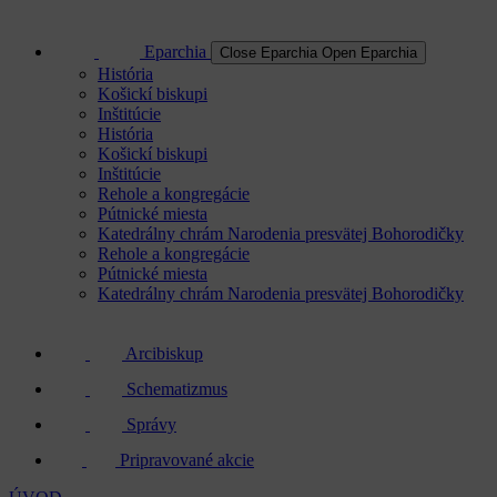
Eparchia
Close Eparchia
Open Eparchia
História
Košickí biskupi
Inštitúcie
História
Košickí biskupi
Inštitúcie
Rehole a kongregácie
Pútnické miesta
Katedrálny chrám Narodenia presvätej Bohorodičky
Rehole a kongregácie
Pútnické miesta
Katedrálny chrám Narodenia presvätej Bohorodičky
Arcibiskup
Schematizmus
Správy
Pripravované akcie