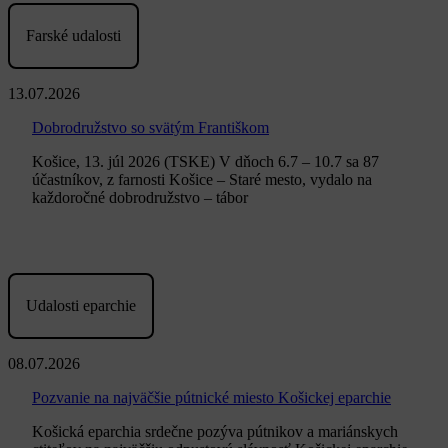
Farské udalosti
13.07.2026
Dobrodružstvo so svätým Františkom
Košice, 13. júl 2026 (TSKE) V dňoch 6.7 – 10.7 sa 87
účastníkov, z farnosti Košice – Staré mesto, vydalo na
každoročné dobrodružstvo – tábor
Udalosti eparchie
08.07.2026
Pozvanie na najväčšie pútnické miesto Košickej eparchie
Košická eparchia srdečne pozýva pútnikov a mariánskych