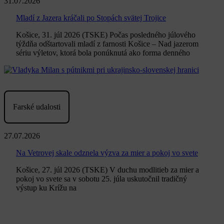
31.07.2026
Mladí z Jazera kráčali po Stopách svätej Trojice
Košice, 31. júl 2026 (TSKE) Počas posledného júlového
týždňa odštartovali mladí z farnosti Košice – Nad jazerom
sériu výletov, ktorá bola ponúknutá ako forma denného
Farské udalosti
27.07.2026
Na Vetrovej skale odznela výzva za mier a pokoj vo svete
Košice, 27. júl 2026 (TSKE) V duchu modlitieb za mier a
pokoj vo svete sa v sobotu 25. júla uskutočnil tradičný
výstup ku Krížu na