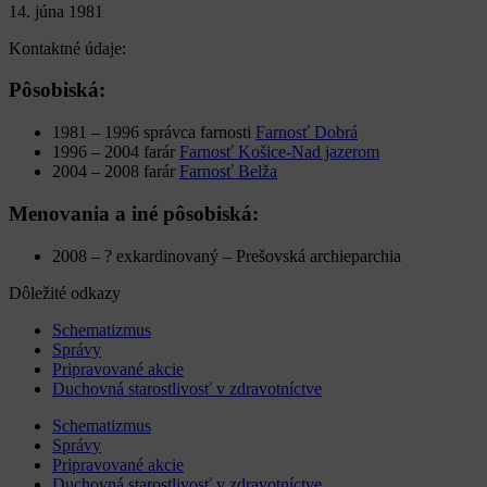
14. júna 1981
Kontaktné údaje:
Pôsobiská:
1981 – 1996
správca farnosti
Farnosť Dobrá
1996 – 2004
farár
Farnosť Košice-Nad jazerom
2004 – 2008
farár
Farnosť Belža
Menovania a iné pôsobiská:
2008 – ?
exkardinovaný – Prešovská archieparchia
Dôležité odkazy
Schematizmus
Správy
Pripravované akcie
Duchovná starostlivosť v zdravotníctve
Schematizmus
Správy
Pripravované akcie
Duchovná starostlivosť v zdravotníctve