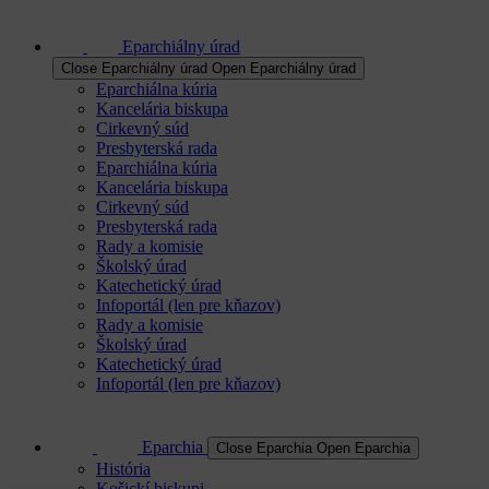
Eparchiálny úrad
Close Eparchiálny úrad
Open Eparchiálny úrad
Eparchiálna kúria
Kancelária biskupa
Cirkevný súd
Presbyterská rada
Eparchiálna kúria
Kancelária biskupa
Cirkevný súd
Presbyterská rada
Rady a komisie
Školský úrad
Katechetický úrad
Infoportál (len pre kňazov)
Rady a komisie
Školský úrad
Katechetický úrad
Infoportál (len pre kňazov)
Eparchia
Close Eparchia
Open Eparchia
História
Košickí biskupi