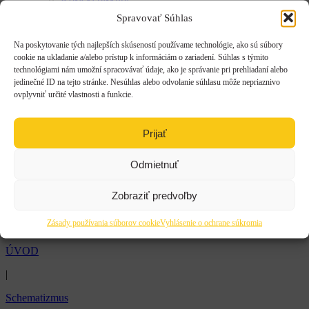
Inštitúcie
Spravovať Súhlas
História
Košickí biskupi
Na poskytovanie tých najlepších skúseností používame technológie, ako sú súbory
Inštitúcie
cookie na ukladanie a/alebo prístup k informáciám o zariadení. Súhlas s týmito
Rehole a kongregácie
technológiami nám umožní spracovávať údaje, ako je správanie pri prehliadaní alebo
Pútnické miesta
jedinečné ID na tejto stránke. Nesúhlas alebo odvolanie súhlasu môže nepriaznivo
Katedrálny chrám Narodenia presvätej Bohorodičky
ovplyvniť určité vlastnosti a funkcie.
Rehole a kongregácie
Pútnické miesta
Katedrálny chrám Narodenia presvätej Bohorodičky
Prijať
Arcibiskup
Odmietnuť
Schematizmus
Zobraziť predvoľby
Správy
Zásady používania súborov cookie
Vyhlásenie o ochrane súkromia
Pripravované akcie
ÚVOD
|
Schematizmus