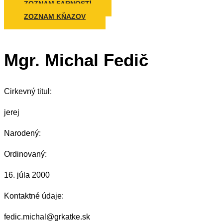
ZOZNAM FARNOSTÍ
ZOZNAM KŇAZOV
Mgr. Michal Fedič
Cirkevný titul:
jerej
Narodený:
Ordinovaný:
16. júla 2000
Kontaktné údaje:
fedic.michal@grkatke.sk