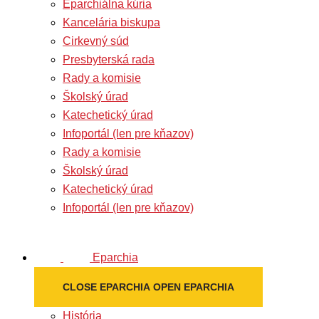
Eparchiálna kúria
Kancelária biskupa
Cirkevný súd
Presbyterská rada
Rady a komisie
Školský úrad
Katechetický úrad
Infoportál (len pre kňazov)
Rady a komisie
Školský úrad
Katechetický úrad
Infoportál (len pre kňazov)
Eparchia
CLOSE EPARCHIA
OPEN EPARCHIA
História