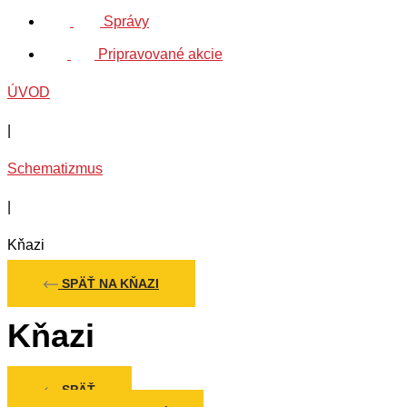
Správy
Pripravované akcie
ÚVOD
|
Schematizmus
|
Kňazi
SPÄŤ NA KŇAZI
Kňazi
SPÄŤ