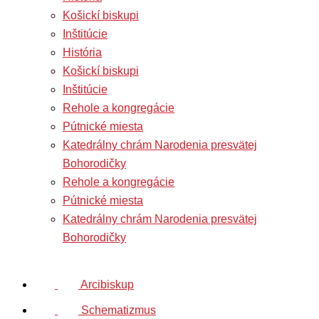
Košickí biskupi
Inštitúcie
História
Košickí biskupi
Inštitúcie
Rehole a kongregácie
Pútnické miesta
Katedrálny chrám Narodenia presvätej
Bohorodičky
Rehole a kongregácie
Pútnické miesta
Katedrálny chrám Narodenia presvätej
Bohorodičky
Arcibiskup
Schematizmus