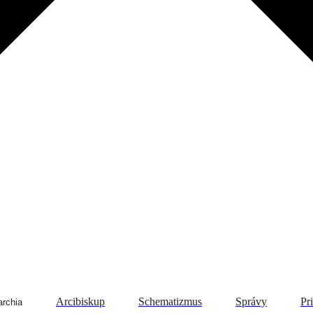
Arcibiskup
Schematizmus
Správy
Pr
rchia