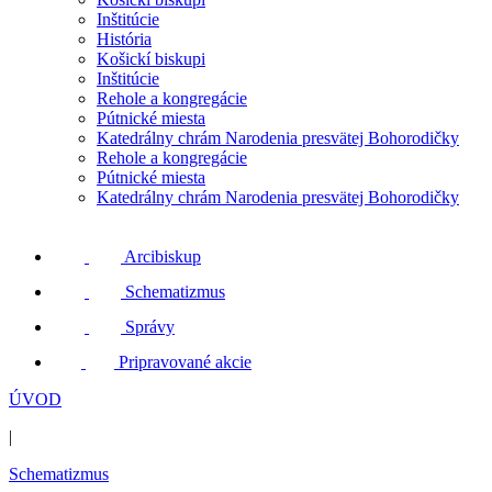
Inštitúcie
História
Košickí biskupi
Inštitúcie
Rehole a kongregácie
Pútnické miesta
Katedrálny chrám Narodenia presvätej Bohorodičky
Rehole a kongregácie
Pútnické miesta
Katedrálny chrám Narodenia presvätej Bohorodičky
Arcibiskup
Schematizmus
Správy
Pripravované akcie
ÚVOD
|
Schematizmus