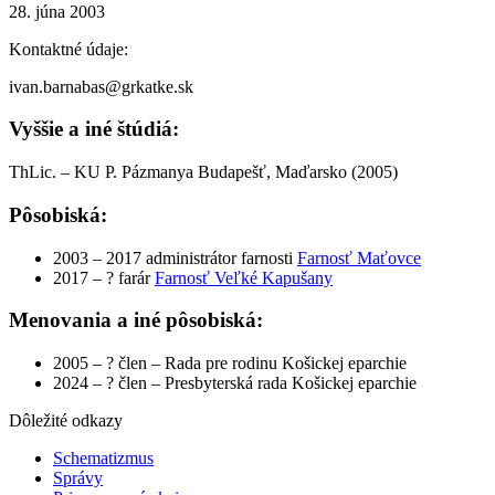
28. júna 2003
Kontaktné údaje:
ivan.barnabas@grkatke.sk
Vyššie a iné štúdiá:
ThLic. – KU P. Pázmanya Budapešť, Maďarsko (2005)
Pôsobiská:
2003 – 2017
administrátor farnosti
Farnosť Maťovce
2017 – ?
farár
Farnosť Veľké Kapušany
Menovania a iné pôsobiská:
2005 – ?
člen – Rada pre rodinu Košickej eparchie
2024 – ?
člen – Presbyterská rada Košickej eparchie
Dôležité odkazy
Schematizmus
Správy