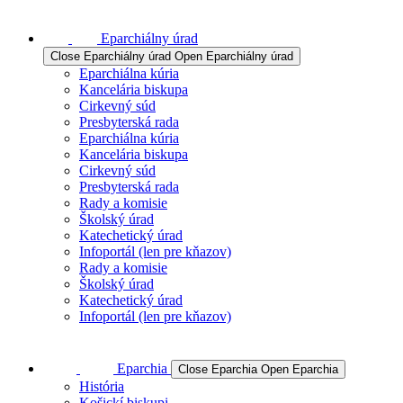
Eparchiálny úrad
Close Eparchiálny úrad
Open Eparchiálny úrad
Eparchiálna kúria
Kancelária biskupa
Cirkevný súd
Presbyterská rada
Eparchiálna kúria
Kancelária biskupa
Cirkevný súd
Presbyterská rada
Rady a komisie
Školský úrad
Katechetický úrad
Infoportál (len pre kňazov)
Rady a komisie
Školský úrad
Katechetický úrad
Infoportál (len pre kňazov)
Eparchia
Close Eparchia
Open Eparchia
História
Košickí biskupi