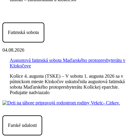
Fatimská sobota
04.08.2026
Augustová fatimská sobota Maďarského protopresbyterátu v
Klokočove
Košice 4. augusta (TSKE) – V sobotu 1. augusta 2026 sa v
pútnickom mieste Klokočov uskutočnila augustová fatimská
sobota Maďarského protopresbyterátu Košickej eparchie.
Podujatie nadviazalo
Farské udalosti