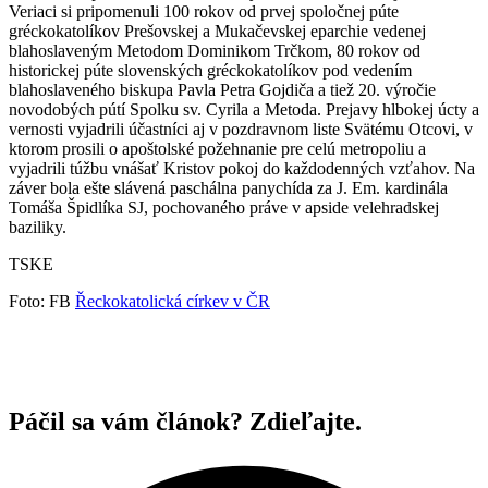
Veriaci si pripomenuli 100 rokov od prvej spoločnej púte
gréckokatolíkov Prešovskej a Mukačevskej eparchie vedenej
blahoslaveným Metodom Dominikom Trčkom, 80 rokov od
historickej púte slovenských gréckokatolíkov pod vedením
blahoslaveného biskupa Pavla Petra Gojdiča a tiež 20. výročie
novodobých pútí Spolku sv. Cyrila a Metoda. Prejavy hlbokej úcty a
vernosti vyjadrili účastníci aj v pozdravnom liste Svätému Otcovi, v
ktorom prosili o apoštolské požehnanie pre celú metropoliu a
vyjadrili túžbu vnášať Kristov pokoj do každodenných vzťahov. Na
záver bola ešte slávená paschálna panychída za J. Em. kardinála
Tomáša Špidlíka SJ, pochovaného práve v apside velehradskej
baziliky.
TSKE
Foto: FB
Řeckokatolická církev v ČR
Páčil sa vám článok? Zdieľajte.