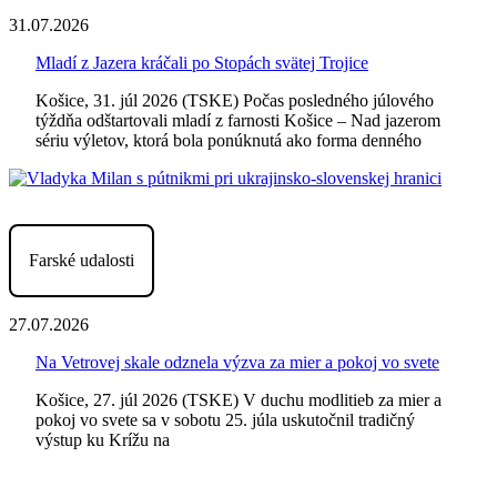
31.07.2026
Mladí z Jazera kráčali po Stopách svätej Trojice
Košice, 31. júl 2026 (TSKE) Počas posledného júlového
týždňa odštartovali mladí z farnosti Košice – Nad jazerom
sériu výletov, ktorá bola ponúknutá ako forma denného
Farské udalosti
27.07.2026
Na Vetrovej skale odznela výzva za mier a pokoj vo svete
Košice, 27. júl 2026 (TSKE) V duchu modlitieb za mier a
pokoj vo svete sa v sobotu 25. júla uskutočnil tradičný
výstup ku Krížu na