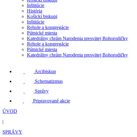
Inštitúcie
História
Košickí biskupi
Inštitúcie
Rehole a kongregácie
Pútnické miesta
Katedrálny chrám Narodenia presvätej Bohorodičky
Rehole a kongregácie
Pútnické miesta
Katedrálny chrám Narodenia presvätej Bohorodičky
Arcibiskup
Schematizmus
Správy
Pripravované akcie
ÚVOD
|
SPRÁVY