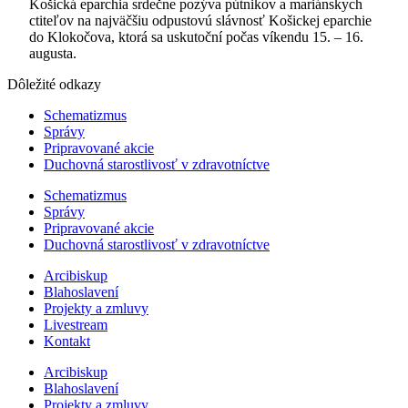
Košická eparchia srdečne pozýva pútnikov a mariánskych
ctiteľov na najväčšiu odpustovú slávnosť Košickej eparchie
do Klokočova, ktorá sa uskutoční počas víkendu 15. – 16.
augusta.
Dôležité odkazy
Schematizmus
Správy
Pripravované akcie
Duchovná starostlivosť v zdravotníctve
Schematizmus
Správy
Pripravované akcie
Duchovná starostlivosť v zdravotníctve
Arcibiskup
Blahoslavení
Projekty a zmluvy
Livestream
Kontakt
Arcibiskup
Blahoslavení
Projekty a zmluvy