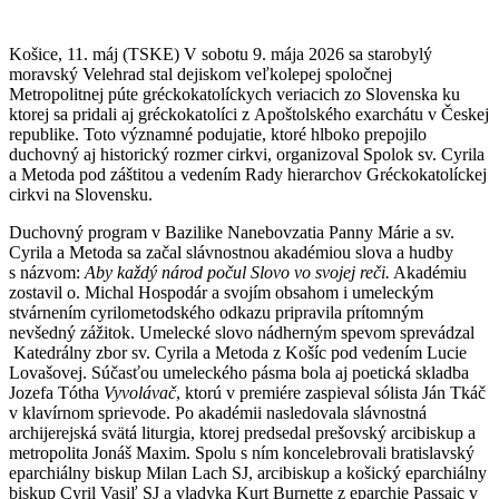
Košice, 11. máj (TSKE) V sobotu 9. mája 2026 sa starobylý
moravský Velehrad stal dejiskom veľkolepej spoločnej
Metropolitnej púte gréckokatolíckych veriacich zo Slovenska ku
ktorej sa pridali aj gréckokatolíci z Apoštolského exarchátu v Českej
republike. Toto významné podujatie, ktoré hlboko prepojilo
duchovný aj historický rozmer cirkvi, organizoval Spolok sv. Cyrila
a Metoda pod záštitou a vedením Rady hierarchov Gréckokatolíckej
cirkvi na Slovensku.
Duchovný program v Bazilike Nanebovzatia Panny Márie a sv.
Cyrila a Metoda sa začal slávnostnou akadémiou slova a hudby
s názvom:
Aby každý národ počul Slovo vo svojej reči.
Akadémiu
zostavil o. Michal Hospodár a svojím obsahom i umeleckým
stvárnením cyrilometodského odkazu pripravila prítomným
nevšedný zážitok. Umelecké slovo nádherným spevom sprevádzal
Katedrálny zbor sv. Cyrila a Metoda z Košíc pod vedením Lucie
Lovašovej. Súčasťou umeleckého pásma bola aj poetická skladba
Jozefa Tótha
Vyvolávač
, ktorú v premiére zaspieval sólista Ján Tkáč
v klavírnom sprievode. Po akadémii nasledovala slávnostná
archijerejská svätá liturgia, ktorej predsedal prešovský arcibiskup a
metropolita Jonáš Maxim. Spolu s ním koncelebrovali bratislavský
eparchiálny biskup Milan Lach SJ, arcibiskup a košický eparchiálny
biskup Cyril Vasiľ SJ a vladyka Kurt Burnette z eparchie Passaic v