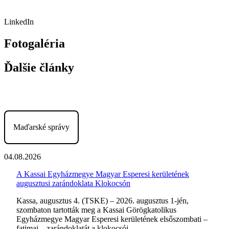
LinkedIn
Fotogaléria
Ďalšie články
Maďarské správy
04.08.2026
A Kassai Egyházmegye Magyar Esperesi kerületének
augusztusi zarándoklata Klokocsón
Kassa, augusztus 4. (TSKE) – 2026. augusztus 1-jén,
szombaton tartották meg a Kassai Görögkatolikus
Egyházmegye Magyar Esperesi kerületének elsőszombati –
fatimai – zarándoklatát a klokocsói