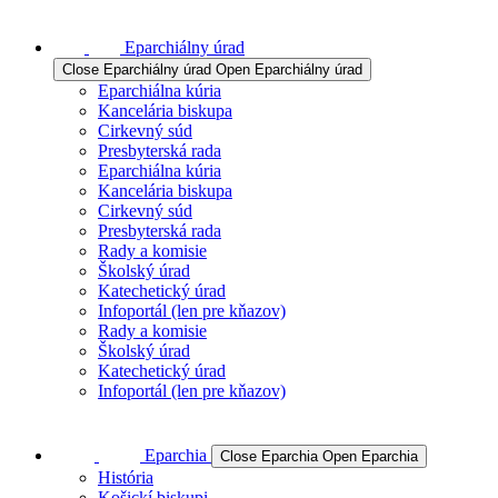
Eparchiálny úrad
Close Eparchiálny úrad
Open Eparchiálny úrad
Eparchiálna kúria
Kancelária biskupa
Cirkevný súd
Presbyterská rada
Eparchiálna kúria
Kancelária biskupa
Cirkevný súd
Presbyterská rada
Rady a komisie
Školský úrad
Katechetický úrad
Infoportál (len pre kňazov)
Rady a komisie
Školský úrad
Katechetický úrad
Infoportál (len pre kňazov)
Eparchia
Close Eparchia
Open Eparchia
História
Košickí biskupi