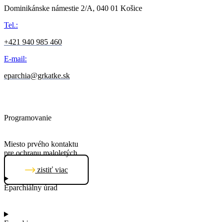
Dominikánske námestie 2/A, 040 01 Košice
Tel.:
+421 940 985 460
E-mail:
eparchia@grkatke.sk
Copyright © 2026 Gréckokatolícka Eparchia Košice |
GDPR
Programovanie
Unceasing Solutions
Miesto prvého kontaktu
pre ochranu maloletých
zistiť viac
Eparchiálny úrad