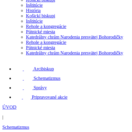
Inštitúcie
História
Košickí biskupi
Inštitúcie
Rehole a kongregácie
Pútnické miesta
Katedrálny chrám Narodenia presvätej Bohorodičky
Rehole a kongregácie
Pútnické miesta
Katedrálny chrám Narodenia presvätej Bohorodičky
Arcibiskup
Schematizmus
Správy
Pripravované akcie
ÚVOD
|
Schematizmus