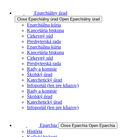
Eparchiálny úrad
Close Eparchiálny úrad
Open Eparchiálny úrad
Eparchiálna kúria
Kancelária biskupa
Cirkevný súd
Presbyterská rada
Eparchiálna kúria
Kancelária biskupa
Cirkevný súd
Presbyterská rada
Rady a komisie
Školský úrad
Katechetický úrad
Infoportál (len pre kňazov)
Rady a komisie
Školský úrad
Katechetický úrad
Infoportál (len pre kňazov)
Eparchia
Close Eparchia
Open Eparchia
História
Košickí biskupi