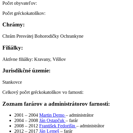
Počet obyvateľov:
Počet gréckokatolíkov:
Chrámy:
Chrám Presvätej Bohorodičky Ochrankyne
Filiálky:
Aktívne filiálky: Kravany, Višňov
Jurisdikčné územie:
Stankovce
Celkový počet gréckokatolíkov vo farnosti:
Zoznam farárov a administrátorov farnosti:
2001 – 2004
Martin Demo
– administrátor
2004 – 2008
Ján Ostapčuk
– farár
2008 – 2012
František Fedorišin
– administrátor
2012 – 2017
Ján Lemeš
– farár