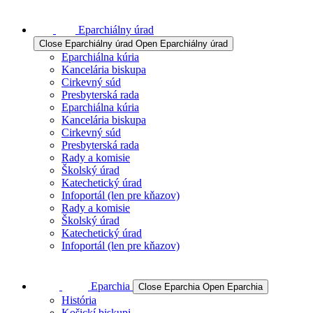
Eparchiálny úrad
Close Eparchiálny úrad
Open Eparchiálny úrad
Eparchiálna kúria
Kancelária biskupa
Cirkevný súd
Presbyterská rada
Eparchiálna kúria
Kancelária biskupa
Cirkevný súd
Presbyterská rada
Rady a komisie
Školský úrad
Katechetický úrad
Infoportál (len pre kňazov)
Rady a komisie
Školský úrad
Katechetický úrad
Infoportál (len pre kňazov)
Eparchia
Close Eparchia
Open Eparchia
História
Košickí biskupi