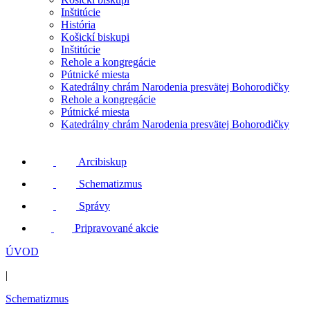
Inštitúcie
História
Košickí biskupi
Inštitúcie
Rehole a kongregácie
Pútnické miesta
Katedrálny chrám Narodenia presvätej Bohorodičky
Rehole a kongregácie
Pútnické miesta
Katedrálny chrám Narodenia presvätej Bohorodičky
Arcibiskup
Schematizmus
Správy
Pripravované akcie
ÚVOD
|
Schematizmus