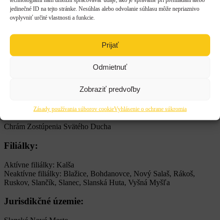
E-mail:
jedinečné ID na tejto stránke. Nesúhlas alebo odvolanie súhlasu môže nepriaznivo
ovplyvniť určité vlastnosti a funkcie.
farnost.slanske-nove-mesto@grkatke.sk
Telefón / Fax:
Prijať
0556966865
Odmietnuť
Počet obyvateľov:
Počet gréckokatolíkov:
Zobraziť predvoľby
Chrámy:
Zásady používania súborov cookie
Vyhlásenie o ochrane súkromia
Chrám Zostúpenia Svätého Ducha
Filiálky:
Aktívne filiálky: Kalša
Neaktívne filiálky: Blažice, Bohdanovce, Nový Salaš, Rákoš,
Ruskov, Slančík, Slanec, Slanská Huta, Vyšná Myšľa
Jurisdikčné územie: