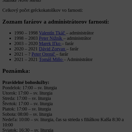
Slanské Nové Mesto
Celkový počet gréckokatolíkov vo farnosti:
Zoznam farárov a administrátorov farnosti:
1990 – 1998
Valentín Tkáč
– administrátor
1998 – 2003
Peter Nižník
– administrátor
2003 – 2020
Marek Iľko
– farár
2020 – 2021
Dávid Zorvan
– farár
2021 – ?
Peter Orenič
– farár
2021 – 2021
Tomáš Miňo
– Administrátor
Poznámka:
Pravidelné bohoslužby:
Pondelok: 17:00 – sv. liturgia
Utorok: 17:00 – sv. liturgia
Streda: 17:00 – sv. liturgia
Štvrtok: 17:00 – sv. liturgia
Piatok: 17:00 – sv. liturgia
Sobota: 08:00 – sv. liturgia
Nedeľa: 10:00 – sv. liturgia, čas sa strieda s filiálkou Kalša 8:30 a
10:00
Sviatok: 16:30 – sv. liturgia