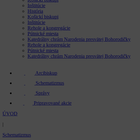
Inštitúcie
História
Košickí biskupi
Inštitúcie
Rehole a kongregácie
Pútnické miesta
Katedrálny chrám Narodenia presvätej Bohorodičky
Rehole a kongregácie
Pútnické miesta
Katedrálny chrám Narodenia presvätej Bohorodičky
Arcibiskup
Schematizmus
Správy
Pripravované akcie
ÚVOD
|
Schematizmus