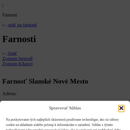
|
Farnosti
späť na farnosti
Farnosti
Späť
Zoznam farnostÍ
Zoznam Kňazov
Farnosť Slanské Nové Mesto
Adresa:
Hlavná 52 04418 Slanské Nové Mesto
Spravovať Súhlas
Farár:
Na poskytovanie tých najlepších skúseností používame technológie, ako sú súbory
Peter Orenič
cookie na ukladanie a/alebo prístup k informáciám o zariadení. Súhlas s týmito
technológiami nám umožní spracovávať údaje, ako je správanie pri prehliadaní alebo