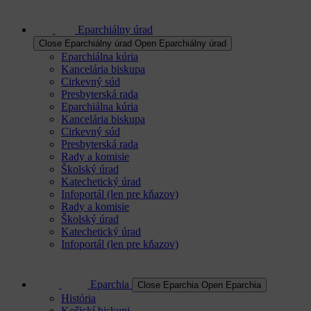
Eparchiálny úrad
Close Eparchiálny úrad
Open Eparchiálny úrad
Eparchiálna kúria
Kancelária biskupa
Cirkevný súd
Presbyterská rada
Eparchiálna kúria
Kancelária biskupa
Cirkevný súd
Presbyterská rada
Rady a komisie
Školský úrad
Katechetický úrad
Infoportál (len pre kňazov)
Rady a komisie
Školský úrad
Katechetický úrad
Infoportál (len pre kňazov)
Eparchia
Close Eparchia
Open Eparchia
História
Košickí biskupi