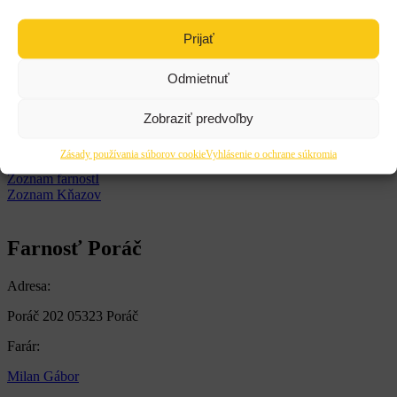
|
Prijať
Farnosti
späť na farnosti
Odmietnuť
Farnosti
Zobraziť predvoľby
Zásady používania súborov cookie
Vyhlásenie o ochrane súkromia
Späť
Zoznam farnostÍ
Zoznam Kňazov
Farnosť Poráč
Adresa:
Poráč 202 05323 Poráč
Farár:
Milan Gábor