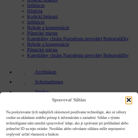
Inštitúcie
História
Košickí biskupi
Inštitúcie
Rehole a kongregácie
Pútnické miesta
Katedrálny chrám Narodenia presvätej Bohorodičky
Rehole a kongregácie
Pútnické miesta
Katedrálny chrám Narodenia presvätej Bohorodičky
Arcibiskup
Schematizmus
Správy
Spravovať Súhlas
Pripravované akcie
ÚVOD
Na poskytovanie tých najlepších skúseností používame technológie, ako sú súbory
cookie na ukladanie a/alebo prístup k informáciám o zariadení. Súhlas s týmito
|
technológiami nám umožní spracovávať údaje, ako je správanie pri prehliadaní alebo
jedinečné ID na tejto stránke. Nesúhlas alebo odvolanie súhlasu môže nepriaznivo
Schematizmus
ovplyvniť určité vlastnosti a funkcie.