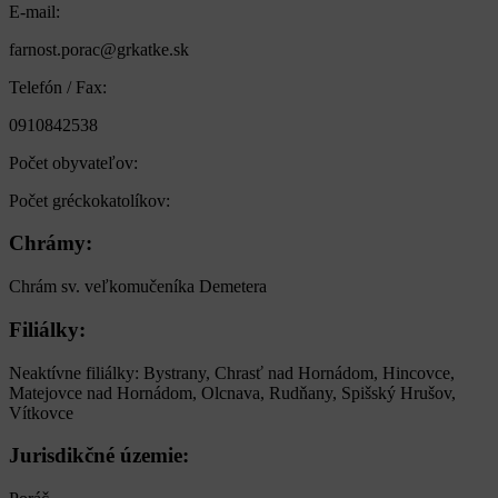
E-mail:
farnost.porac@grkatke.sk
Telefón / Fax:
0910842538
Počet obyvateľov:
Počet gréckokatolíkov:
Chrámy:
Chrám sv. veľkomučeníka Demetera
Filiálky:
Neaktívne filiálky: Bystrany, Chrasť nad Hornádom, Hincovce,
Matejovce nad Hornádom, Olcnava, Rudňany, Spišský Hrušov,
Vítkovce
Jurisdikčné územie: