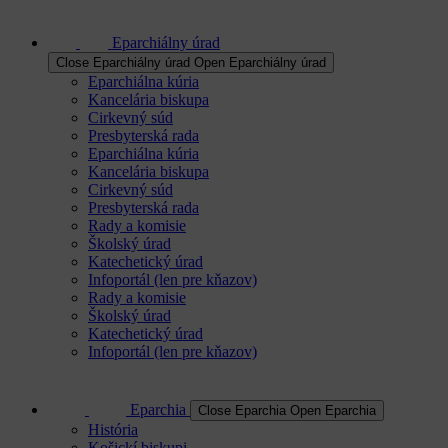
Eparchiálny úrad
Close Eparchiálny úrad
Open Eparchiálny úrad
Eparchiálna kúria
Kancelária biskupa
Cirkevný súd
Presbyterská rada
Eparchiálna kúria
Kancelária biskupa
Cirkevný súd
Presbyterská rada
Rady a komisie
Školský úrad
Katechetický úrad
Infoportál (len pre kňazov)
Rady a komisie
Školský úrad
Katechetický úrad
Infoportál (len pre kňazov)
Eparchia
Close Eparchia
Open Eparchia
História
Košickí biskupi