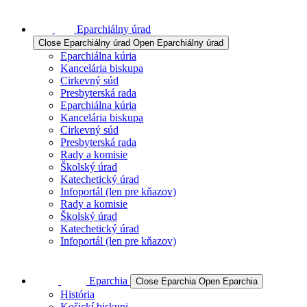
Eparchiálny úrad
Close Eparchiálny úrad
Open Eparchiálny úrad
Eparchiálna kúria
Kancelária biskupa
Cirkevný súd
Presbyterská rada
Eparchiálna kúria
Kancelária biskupa
Cirkevný súd
Presbyterská rada
Rady a komisie
Školský úrad
Katechetický úrad
Infoportál (len pre kňazov)
Rady a komisie
Školský úrad
Katechetický úrad
Infoportál (len pre kňazov)
Eparchia
Close Eparchia
Open Eparchia
História
Košickí biskupi