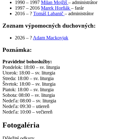
1990 – 1997
Milan Mojžiš
– administrátor
1997 – 2016
Marek Horňák
– farár
2016 – ?
Tomáš Labanič
– administrátor
Zoznam výpomocných duchovných:
2026 – ?
Adam Mackovjak
Poznámka:
Pravidelné bohoslužby:
Pondelok: 18:00 – sv. liturgia
Utorok: 18:00 – sv. liturgia
Streda: 18:00 – sv. liturgia
Štvrtok: 18:00 – sv. liturgia
Piatok: 18:00 – sv. liturgia
Sobota: 08:00 – sv. liturgia
Nedeľa: 08:00 – sv. liturgia
Nedeľa: 09:30 – utiereň
Nedeľa: 10:00 – večiereň
Fotogaléria
Dôležité odkazy