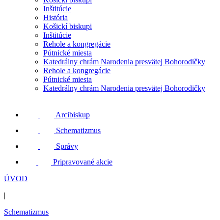
Inštitúcie
História
Košickí biskupi
Inštitúcie
Rehole a kongregácie
Pútnické miesta
Katedrálny chrám Narodenia presvätej Bohorodičky
Rehole a kongregácie
Pútnické miesta
Katedrálny chrám Narodenia presvätej Bohorodičky
Arcibiskup
Schematizmus
Správy
Pripravované akcie
ÚVOD
|
Schematizmus