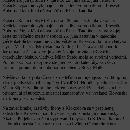
Košice 28. jún (TSKE) V čase od 28. júna až 2. júla veriaci z
Košickej eparchie vykonajú spolu s divotvornou ikonou Presvätej
Bohorodičky z Klokočova púť do Ríma. Táto ikona…
Košice 28. jún (TSKE) V čase od 28. júna až 2. júla veriaci z
Košickej eparchie vykonajú spolu s divotvornou ikonou Presvätej
Bohorodičky z Klokočova púť do Ríma. Táto ikona sa na svojej
ceste do večného mesta v sobotu 26. júna zastavila v katedrále
gréckokatolíckej eparchie v chorvátskom Križevci. Ikonu a vladyku
Cyrila Vasiľa, vladyku Mariána Andreja Pacáka a archimandritu
Jaroslava Lajčiaka, ktorí ju sprevádzajú, privítal križevacký
eparchialny biskup, vladyka Milan Stipic spolu so svojimi veriacimi.
Po tom ako ikonu v sprievode preniesli do katedrály, sa všetci
prítomní pomodlili pred ikonou moleben k Božej Matke.
Návšteva ikony pokračovala v nedeľnou archijerejskou sv. liturgiou,
ktorej predsedal arcibiskup Cyril Vasiľ SJ. Homíliu predniesol vlády
Milan Stipič. Na liturgii boli okrem kňazov Križevackej eparchie
prítomní aj zástupcovia miestnej samosprávy, veľvyslanci Slovenska
a Ukrajiny v Chorvátsku.
Na záver krátkej zastávky ikony z Klokočova sa v preplnenej
katedrále v Križevci modlili veriaci spolu s biskupmi mariánsky
Akatist. Po jeho skončení vyprevadili obyvatelia Križevci ikonu až
na hranicu mesta. Tá teraz smeruje za Svätým Otcom do Ríma.