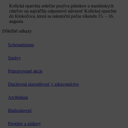
Košická eparchia srdečne pozýva pútnikov a mariánskych
ctiteľov na najväčšiu odpustovú slávnosť Košickej eparchie
do Klokočova, ktorá sa uskutoční počas víkendu 15. – 16.
augusta.
Dôležité odkazy
Schematizmus
Správy
Pripravované akcie
Duchovná starostlivosť v zdravotníctve
Arcibiskup
Blahoslavení
Projekty a zmluvy