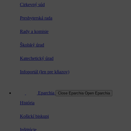
Cirkevný súd
Presbyterská rada
Rady a komisie
Školský úrad
Katechetický úrad
Infoportál (len pre kňazov)
Eparchia
Close Eparchia
Open Eparchia
História
Košickí biskupi
Inštitúcie