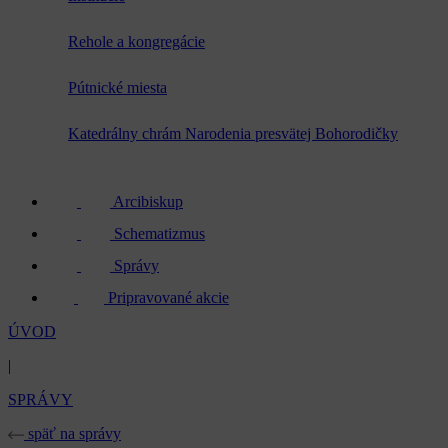
Rehole a kongregácie
Pútnické miesta
Katedrálny chrám Narodenia presvätej Bohorodičky
Arcibiskup
Schematizmus
Správy
Pripravované akcie
ÚVOD
|
SPRÁVY
späť na správy