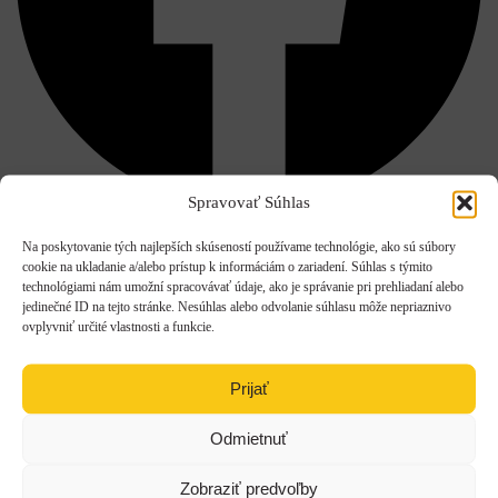
Spravovať Súhlas
Facebook
Na poskytovanie tých najlepších skúseností používame technológie, ako sú súbory
cookie na ukladanie a/alebo prístup k informáciám o zariadení. Súhlas s týmito
technológiami nám umožní spracovávať údaje, ako je správanie pri prehliadaní alebo
jedinečné ID na tejto stránke. Nesúhlas alebo odvolanie súhlasu môže nepriaznivo
ovplyvniť určité vlastnosti a funkcie.
Prijať
Odmietnuť
Zobraziť predvoľby