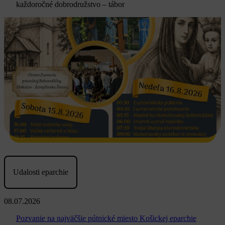
každoročné dobrodružstvo – tábor
Udalosti eparchie
08.07.2026
Pozvanie na najväčšie pútnické miesto Košickej eparchie