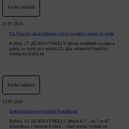
Farské udalosti
27.07.2026
Na Vetrovej skale odznela výzva za mier a pokoj vo svete
Košice, 27. júl 2026 (TSKE) V duchu modlitieb za mier a
pokoj vo svete sa v sobotu 25. júla uskutočnil tradičný
výstup ku Krížu na
Farské udalosti
13.07.2026
Dobrodružstvo so svätým Františkom
Košice, 13. júl 2026 (TSKE) V dňoch 6.7 – 10.7 sa 87
účastníkov, z farnosti Košice – Staré mesto, vydalo na