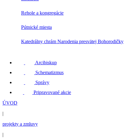
Rehole a kongregácie
Pútnické miesta
Katedrálny chrám Narodenia presvätej Bohorodičky
Arcibiskup
Schematizmus
Správy
Pripravované akcie
ÚVOD
|
projekty a zmluvy
|