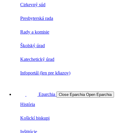
Cirkevný súd
Presbyterská rada
Rady a komisie
Školský úrad
Katechetický úrad
Infoportál (len pre kňazov)
Eparchia
Close Eparchia
Open Eparchia
História
Košickí biskupi
Inštitúcie