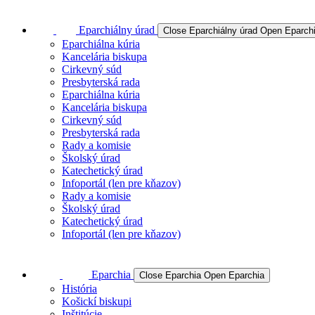
Eparchiálny úrad
Close Eparchiálny úrad
Open Eparchi
Eparchiálna kúria
Kancelária biskupa
Cirkevný súd
Presbyterská rada
Eparchiálna kúria
Kancelária biskupa
Cirkevný súd
Presbyterská rada
Rady a komisie
Školský úrad
Katechetický úrad
Infoportál (len pre kňazov)
Rady a komisie
Školský úrad
Katechetický úrad
Infoportál (len pre kňazov)
Eparchia
Close Eparchia
Open Eparchia
História
Košickí biskupi
Inštitúcie