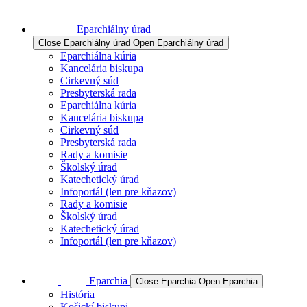
Eparchiálny úrad
Close Eparchiálny úrad
Open Eparchiálny úrad
Eparchiálna kúria
Kancelária biskupa
Cirkevný súd
Presbyterská rada
Eparchiálna kúria
Kancelária biskupa
Cirkevný súd
Presbyterská rada
Rady a komisie
Školský úrad
Katechetický úrad
Infoportál (len pre kňazov)
Rady a komisie
Školský úrad
Katechetický úrad
Infoportál (len pre kňazov)
Eparchia
Close Eparchia
Open Eparchia
História
Košickí biskupi