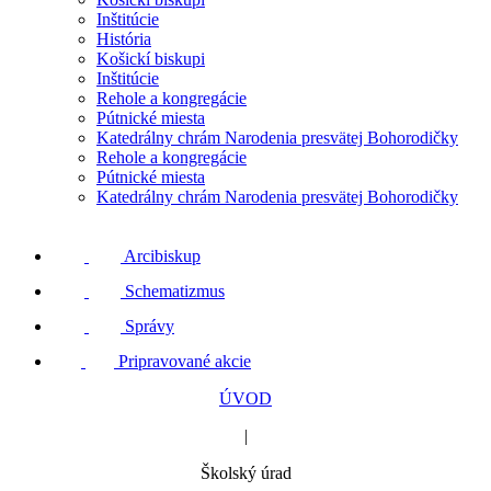
Inštitúcie
História
Košickí biskupi
Inštitúcie
Rehole a kongregácie
Pútnické miesta
Katedrálny chrám Narodenia presvätej Bohorodičky
Rehole a kongregácie
Pútnické miesta
Katedrálny chrám Narodenia presvätej Bohorodičky
Arcibiskup
Schematizmus
Správy
Pripravované akcie
ÚVOD
|
Školský úrad