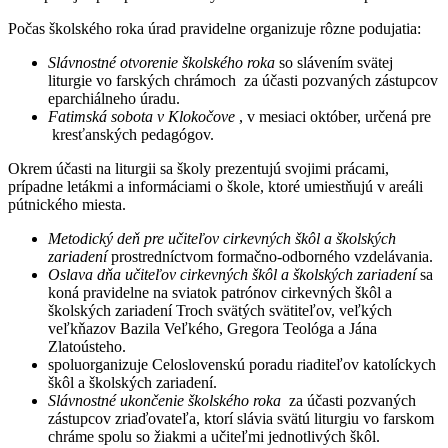
Počas školského roka úrad pravidelne organizuje rôzne podujatia:
Slávnostné otvorenie školského roka
so slávením svätej
liturgie vo farských chrámoch
za účasti pozvaných zástupcov
eparchiálneho úradu.
Fatimská sobota v Klokočove
, v mesiaci október, určená pre
kresťanských pedagógov.
Okrem účasti na liturgii sa školy prezentujú svojimi prácami,
prípadne letákmi a informáciami o škole, ktoré umiestňujú v areáli
pútnického miesta.
Metodický deň pre učiteľov cirkevných škôl a školských
zariadení
prostredníctvom
formačno-odborného vzdelávania.
Oslava dňa učiteľov cirkevných škôl a školských zariadení
sa
koná pravidelne na sviatok patrónov cirkevných škôl a
školských zariadení Troch svätých svätiteľov, veľkých
veľkňazov Bazila Veľkého, Gregora Teológa a Jána
Zlatoústeho.
spoluorganizuje Celoslovenskú poradu riaditeľov katolíckych
škôl a školských zariadení.
Slávnostné ukončenie školského roka
za účasti pozvaných
zástupcov zriaďovateľa, ktorí slávia svätú liturgiu vo farskom
chráme spolu so žiakmi a učiteľmi jednotlivých škôl.