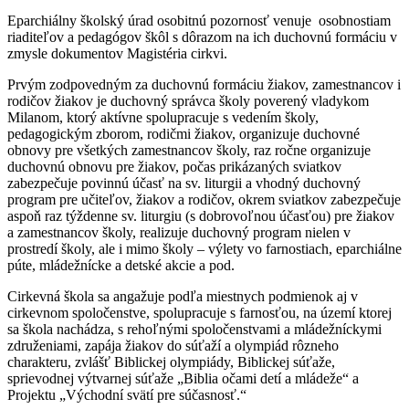
Eparchiálny školský úrad osobitnú pozornosť venuje osobnostiam
riaditeľov a pedagógov škôl s dôrazom na ich duchovnú formáciu v
zmysle dokumentov Magistéria cirkvi.
Prvým zodpovedným za duchovnú formáciu žiakov, zamestnancov i
rodičov žiakov je duchovný správca školy poverený vladykom
Milanom, ktorý aktívne spolupracuje s vedením školy,
pedagogickým zborom, rodičmi žiakov, organizuje duchovné
obnovy pre všetkých zamestnancov školy, raz ročne organizuje
duchovnú obnovu pre žiakov, počas prikázaných sviatkov
zabezpečuje povinnú účasť na sv. liturgii a vhodný duchovný
program pre učiteľov, žiakov a rodičov, okrem sviatkov zabezpečuje
aspoň raz týždenne sv. liturgiu (s dobrovoľnou účasťou) pre žiakov
a zamestnancov školy, realizuje duchovný program nielen v
prostredí školy, ale i mimo školy – výlety vo farnostiach, eparchiálne
púte, mládežnícke a detské akcie a pod.
Cirkevná škola sa angažuje podľa miestnych podmienok aj v
cirkevnom spoločenstve, spolupracuje s farnosťou, na území ktorej
sa škola nachádza, s rehoľnými spoločenstvami a mládežníckymi
združeniami, zapája žiakov do súťaží a olympiád rôzneho
charakteru, zvlášť Biblickej olympiády, Biblickej súťaže,
sprievodnej výtvarnej súťaže „Biblia očami detí a mládeže“ a
Projektu „Východní svätí pre súčasnosť.“