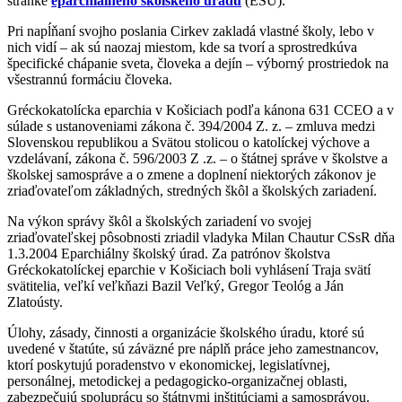
stránke
eparchiálneho školského úradu
(EŠÚ).
Pri napĺňaní svojho poslania Cirkev zakladá vlastné školy, lebo v
nich vidí – ak sú naozaj miestom, kde sa tvorí a sprostredkúva
špecifické chápanie sveta, človeka a dejín – výborný prostriedok na
všestrannú formáciu človeka.
Gréckokatolícka eparchia v Košiciach podľa kánona 631 CCEO a v
súlade s ustanoveniami zákona č. 394/2004 Z. z. – zmluva medzi
Slovenskou republikou a Svätou stolicou o katolíckej výchove a
vzdelávaní, zákona č. 596/2003 Z .z. – o štátnej správe v školstve a
školskej samospráve a o zmene a doplnení niektorých zákonov je
zriaďovateľom základných, stredných škôl a školských zariadení.
Na výkon správy škôl a školských zariadení vo svojej
zriaďovateľskej pôsobnosti zriadil vladyka Milan Chautur CSsR dňa
1.3.2004 Eparchiálny školský úrad. Za patrónov školstva
Gréckokatolíckej eparchie v Košiciach boli vyhlásení Traja svätí
svätitelia, veľkí veľkňazi Bazil Veľký, Gregor Teológ a Ján
Zlatoústy.
Úlohy, zásady, činnosti a organizácie školského úradu, ktoré sú
uvedené v štatúte, sú záväzné pre náplň práce jeho zamestnancov,
ktorí poskytujú poradenstvo v ekonomickej, legislatívnej,
personálnej, metodickej a pedagogicko-organizačnej oblasti,
zabezpečujú spoluprácu so štátnymi inštitúciami a samosprávou.