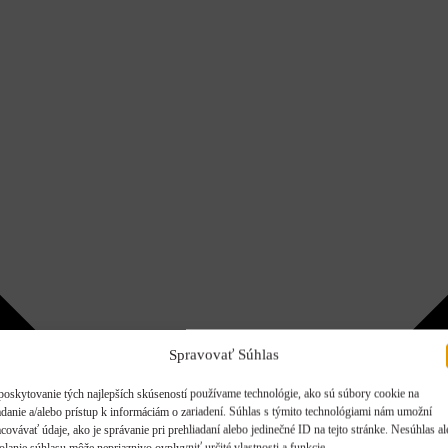
Spravovať Súhlas
poskytovanie tých najlepších skúseností používame technológie, ako sú súbory cookie na
adanie a/alebo prístup k informáciám o zariadení. Súhlas s týmito technológiami nám umožní
covávať údaje, ako je správanie pri prehliadaní alebo jedinečné ID na tejto stránke. Nesúhlas a
olanie súhlasu môže nepriaznivo ovplyvniť určité vlastnosti a funkcie.