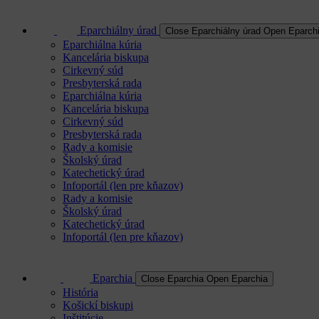
Eparchiálny úrad
Close Eparchiálny úrad
Open Eparchi
Eparchiálna kúria
Kancelária biskupa
Cirkevný súd
Presbyterská rada
Eparchiálna kúria
Kancelária biskupa
Cirkevný súd
Presbyterská rada
Rady a komisie
Školský úrad
Katechetický úrad
Infoportál (len pre kňazov)
Rady a komisie
Školský úrad
Katechetický úrad
Infoportál (len pre kňazov)
Eparchia
Close Eparchia
Open Eparchia
História
Košickí biskupi
Inštitúcie