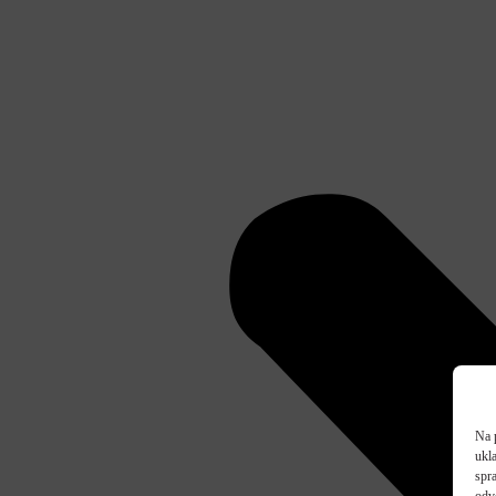
Na 
ukl
spra
odv