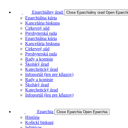
Eparchiálny úrad
Close Eparchiálny úrad
Open Eparchi
Eparchiálna kúria
Kancelária biskupa
Cirkevný súd
Presbyterská rada
Eparchiálna kúria
Kancelária biskupa
Cirkevný súd
Presbyterská rada
Rady a komisie
Školský úrad
Katechetický úrad
Infoportál (len pre kňazov)
Rady a komisie
Školský úrad
Katechetický úrad
Infoportál (len pre kňazov)
Eparchia
Close Eparchia
Open Eparchia
História
Košickí biskupi
Inštitúcie