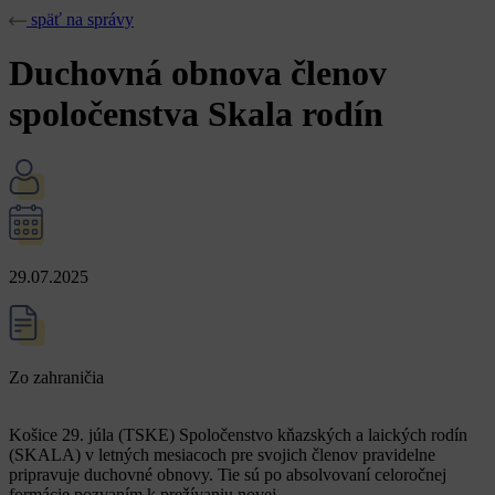
späť na správy
Duchovná obnova členov
spoločenstva Skala rodín
29.07.2025
Zo zahraničia
Košice 29. júla (TSKE) Spoločenstvo kňazských a laických rodín
(SKALA) v letných mesiacoch pre svojich členov pravidelne
pripravuje duchovné obnovy. Tie sú po absolvovaní celoročnej
formácie pozvaním k prežívaniu novej…