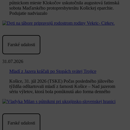
pútnickom mieste Klokočov uskutočnila augustová fatimská
sobota Maďarského protopresbyterátu Košickej eparchie.
Podujatie nadviazalo
Farské udalosti
31.07.2026
Mladí z Jazera kráčali po Stopách svätej Trojice
Košice, 31. júl 2026 (TSKE) Počas posledného júlového
týždňa odštartovali mladí z farnosti Košice – Nad jazerom
sériu výletov, ktorá bola ponúknutá ako forma denného
Farské udalosti