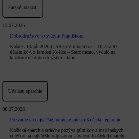
Farské udalosti
13.07.2026
Dobrodružstvo so svätým Františkom
Košice, 13. júl 2026 (TSKE) V dňoch 6.7 – 10.7 sa 87
účastníkov, z farnosti Košice – Staré mesto, vydalo na
každoročné dobrodružstvo – tábor
Udalosti eparchie
08.07.2026
Pozvanie na najväčšie pútnické miesto Košickej eparchie
Košická eparchia srdečne pozýva pútnikov a mariánskych
ctiteľov na najväčšiu odpustovú slávnosť Košickej eparchie