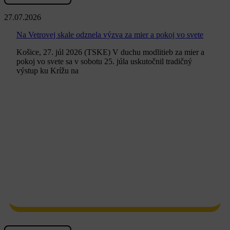
27.07.2026
Na Vetrovej skale odznela výzva za mier a pokoj vo svete
Košice, 27. júl 2026 (TSKE) V duchu modlitieb za mier a
pokoj vo svete sa v sobotu 25. júla uskutočnil tradičný
výstup ku Krížu na