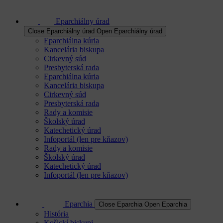
Eparchiálny úrad
Close Eparchiálny úrad
Open Eparchiálny úrad
Eparchiálna kúria
Kancelária biskupa
Cirkevný súd
Presbyterská rada
Eparchiálna kúria
Kancelária biskupa
Cirkevný súd
Presbyterská rada
Rady a komisie
Školský úrad
Katechetický úrad
Infoportál (len pre kňazov)
Rady a komisie
Školský úrad
Katechetický úrad
Infoportál (len pre kňazov)
Eparchia
Close Eparchia
Open Eparchia
História
Košickí biskupi