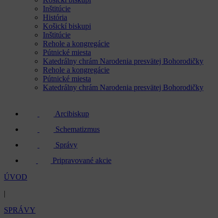
Inštitúcie
História
Košickí biskupi
Inštitúcie
Rehole a kongregácie
Pútnické miesta
Katedrálny chrám Narodenia presvätej Bohorodičky
Rehole a kongregácie
Pútnické miesta
Katedrálny chrám Narodenia presvätej Bohorodičky
Arcibiskup
Schematizmus
Správy
Pripravované akcie
ÚVOD
|
SPRÁVY