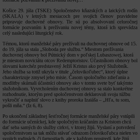
Košice 29. júla (TSKE) Spoločenstvo kňazských a laických rodín
(SKALA) v letných mesiacoch pre svojich členov pravidelne
pripravuje duchovné obnovy. Tie sú po absolvovaní celoročnej
formácie pozvaním k prežívaniu novej témy, ktorá ich sprevádza
celý nasledujúci liturgický rok.
Témou, ktorú manželské páry prežívali na duchovnej obnove od 15.
do 19. júla sa stala „Sloboda pre službu.“ Miestom prežívania
duchovnej obnovy bol Pútnický dom v poľskej Lubaszowej, ktorá
je miestom noviciátu otcov Redemptoristov. Účastníkom obnovy bol
slovami katechéz predstavený Ježiš Kristus ako prvý Služobník.
Jeho služba sa totiž ukryla v titule „čelovikoľubec“, ktorý úplne
charakterizuje zmysel jeho misie. Časom spoločného zdieľania a
modlitby skúmali účastníci obnovy ako v tomto svete byť takýmto
služobníkom. Vyvrcholením duchovnej obnovy sa stalo konkrétne
rozhodnutie, ktorým pred spoločenstvom deklarovali svoju túžbu
vykročiť a naplniť slovo z knihy proroka Izaiáša – „Hľa, tu som,
pošli mňa.“ (Iz 6, 8).
Po ukončení základnej šesťročnej formácie manželské páry vstúpili
do formácie učeníckej, kde spoločným kráčaním za Kristom chcú
dať seba samých do služby cirkvi, v ktorej žijú. Vyslaní a potvrdení
spoločenstvom sa tak môžu stávať odrazom čelovikoľubca nielen vo
svojich rodinách, či farnostiach, ale v každom prostredí, kde žijú