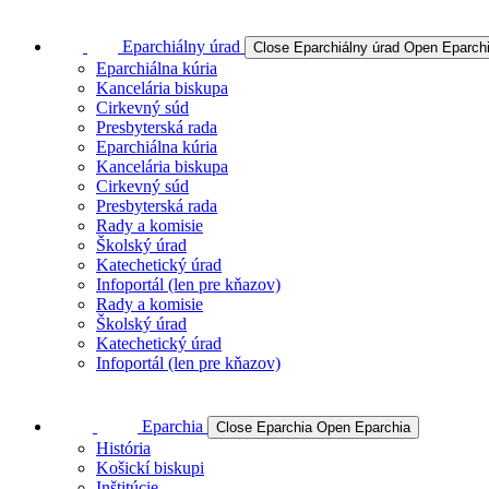
Eparchiálny úrad
Close Eparchiálny úrad
Open Eparchi
Eparchiálna kúria
Kancelária biskupa
Cirkevný súd
Presbyterská rada
Eparchiálna kúria
Kancelária biskupa
Cirkevný súd
Presbyterská rada
Rady a komisie
Školský úrad
Katechetický úrad
Infoportál (len pre kňazov)
Rady a komisie
Školský úrad
Katechetický úrad
Infoportál (len pre kňazov)
Eparchia
Close Eparchia
Open Eparchia
História
Košickí biskupi
Inštitúcie