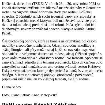
Košice 4. decembra (TSKE) V dňoch 28. – 30. novembra 2024 sa
konali duchovné cvičenia pre kňazské manželské páry v Centre pre
rodinu na Sigorde, ktoré pripravila Rada pre rodinu Košickej
eparchie. Zúčastnilo sa ich spolu jedenásť párov z Prešovskej a
Košickej eparchie, medzi ktorými boli manželstvá uzavreté pred
dvoma rokmi, ale aj pred tridsiatimi rokmi. Počas týchto dní ich
duchovným slovom sprevádzal a viedol vladyka Marián Andrej
Pacák.
Čas duchovnej obnovy, ktorá sa konala už druhýkrát, bol časom
modlitby a spoločného zdieľania. Okrem spoločnej modlitby a
svätej liturgie mali páry možnosť aj lepšie sa navzájom spoznať,
obohatiť sa o vzájomné skúsenosti, radosti, ale aj ťažkosti spojené s
povolaním manželstva a kňazstva v rodine i vo farnosti. Spoločne sa
zamýšľali nad jednotlivými témami prednášok, ktorých cieľom bolo
zamyslieť sa nad manželstvom ako cestou svätosti, cestou Kristovej
lásky a vernosti, cestou ktorá je dynamická a manželstvom ako cesta
dialógu. Všetci z duchovnej obnovy obohatení a povzbudení,
pripravení slúžiť nie len vo vlastnej farnosti, ale aj v rodine.
Diana Sabov
Foto: Diana Sabov, Anna Matejovská
Páčil sa vám článok? Zdieľajte.