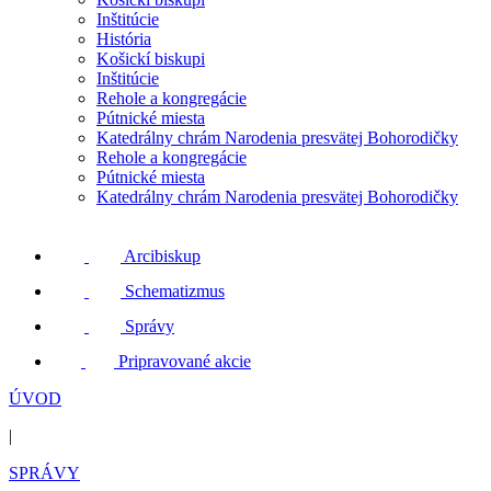
Inštitúcie
História
Košickí biskupi
Inštitúcie
Rehole a kongregácie
Pútnické miesta
Katedrálny chrám Narodenia presvätej Bohorodičky
Rehole a kongregácie
Pútnické miesta
Katedrálny chrám Narodenia presvätej Bohorodičky
Arcibiskup
Schematizmus
Správy
Pripravované akcie
ÚVOD
|
SPRÁVY