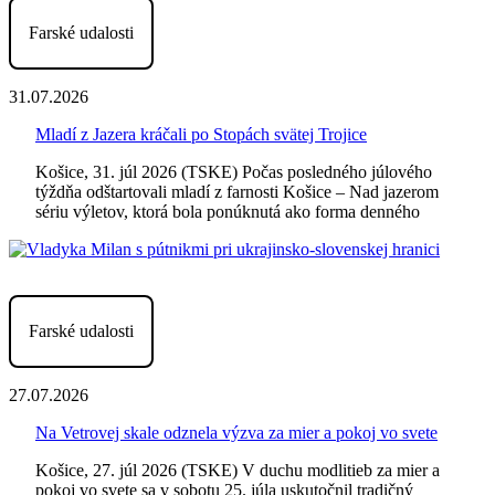
Farské udalosti
31.07.2026
Mladí z Jazera kráčali po Stopách svätej Trojice
Košice, 31. júl 2026 (TSKE) Počas posledného júlového
týždňa odštartovali mladí z farnosti Košice – Nad jazerom
sériu výletov, ktorá bola ponúknutá ako forma denného
Farské udalosti
27.07.2026
Na Vetrovej skale odznela výzva za mier a pokoj vo svete
Košice, 27. júl 2026 (TSKE) V duchu modlitieb za mier a
pokoj vo svete sa v sobotu 25. júla uskutočnil tradičný