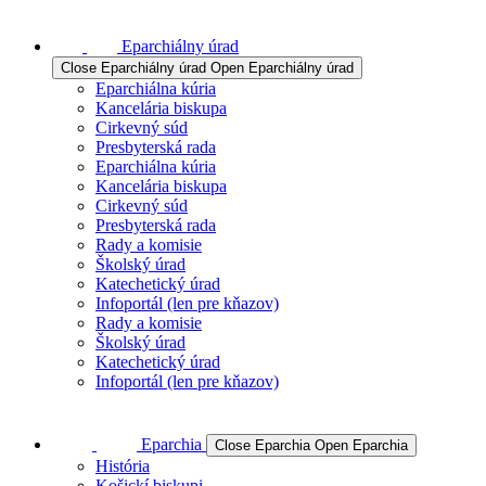
Eparchiálny úrad
Close Eparchiálny úrad
Open Eparchiálny úrad
Eparchiálna kúria
Kancelária biskupa
Cirkevný súd
Presbyterská rada
Eparchiálna kúria
Kancelária biskupa
Cirkevný súd
Presbyterská rada
Rady a komisie
Školský úrad
Katechetický úrad
Infoportál (len pre kňazov)
Rady a komisie
Školský úrad
Katechetický úrad
Infoportál (len pre kňazov)
Eparchia
Close Eparchia
Open Eparchia
História
Košickí biskupi