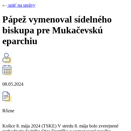
späť na správy
Pápež vymenoval sídelného
biskupa pre Mukačevskú
eparchiu
08.05.2024
Rôzne
Košice 8. mája 2024 (TSKE) V stredu 8. mája bolo zverejnené