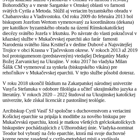
Bohorodičky a v meste Sargatske v Omskej oblasti vo farnosti
svätých Cyrila a Metoda. Slúžil aj veriacim byzantského obradu v
Chabarovsku a Vladivostoku. Od roku 2009 do februára 2013 bol
biskupom Jozefom Wertom vymenovaný za koordinátora (dekana)
pre katolíkov byzantského obradu na území Rímskokatolíckej
diecézy svätého Jozefa v Irkutsku. Po návrate do vlasti pokračoval v
kňazskej službe v Mukačevskej eparchii ako farár farnosti
Narodenia svätého Jána Krstiteľa v dedine Dubové a Najsvätejšej
Trojice v obci Krasna v Tjačevskom okrese. V rokoch 2013 až 2019
bol protoigumenom (predstaveným) vtedajšej Delegatúry Matky
Božej Zarvanickej na Ukrajine. V roku 2017 ho vladyka Milan
Šášik CM vymenoval za synkela (biskupského vikára) pre
rehoľníkov v Mukačevskej eparchii. V tejto službe pôsobil doteraz.
V roku 2018 ukončil štúdium na Zakarpatskej národnej univerzite
Vasyľa Stefanuka v odobore filológia a učiteľ ukrajinského jazyka a
literatúry. V rokoch 2020 – 2022 študoval na Ukrajinskej katolíckej
univerzite, kde získal licenciát z pastorálnej teológie.
Arcibiskup Cyril Vasiľ SJ spoločne s duchovenstvom a veriacimi
Košickej eparchie sa pripája k modlitbe za nového biskupa pre
Mukačevskú eparchiu, ktorá je matkou všetkých gréckokatolíckych
biskupstiev pochádzajúcich z Užhorodskej únie. Vladyka-nominat
Teodor bol vybratý na čelo eparchie, ktorá má svoje duchovné
korene pevne zasadené v cyrilo-metodskej misii a vydávala