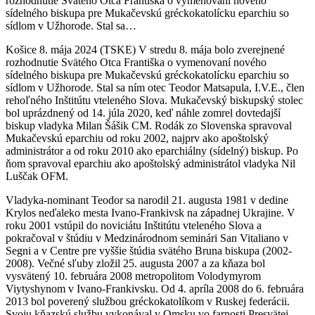
rozhodnutie Svätého Otca Františka o vymenovaní nového
sídelného biskupa pre Mukačevskú gréckokatolícku eparchiu so
sídlom v Užhorode. Stal sa…
Košice 8. mája 2024 (TSKE) V stredu 8. mája bolo zverejnené
rozhodnutie Svätého Otca Františka o vymenovaní nového
sídelného biskupa pre Mukačevskú gréckokatolícku eparchiu so
sídlom v Užhorode. Stal sa ním otec Teodor Matsapula, I.V.E., člen
rehoľného Inštitútu vteleného Slova. Mukačevský biskupský stolec
bol uprázdnený od 14. júla 2020, keď náhle zomrel dovtedajší
biskup vladyka Milan Šášik CM. Rodák zo Slovenska spravoval
Mukačevskú eparchiu od roku 2002, najprv ako apoštolský
administrátor a od roku 2010 ako eparchiálny (sídelný) biskup. Po
ňom spravoval eparchiu ako apoštolský administrátol vladyka Nil
Luščak OFM.
Vladyka-nominant Teodor sa narodil 21. augusta 1981 v dedine
Krylos neďaleko mesta Ivano-Frankivsk na západnej Ukrajine. V
roku 2001 vstúpil do noviciátu Inštitútu vteleného Slova a
pokračoval v štúdiu v Medzinárodnom seminári San Vitaliano v
Segni a v Centre pre vyššie štúdia svätého Bruna biskupa (2002-
2008). Večné sľuby zložil 25. augusta 2007 a za kňaza bol
vysvätený 10. februára 2008 metropolitom Volodymyrom
Viytyshynom v Ivano-Frankivsku. Od 4. apríla 2008 do 6. februára
2013 bol poverený službou gréckokatolíkom v Ruskej federácii.
Svoju kňazskú službu vykonával v Omsku vo farnosti Presvätej