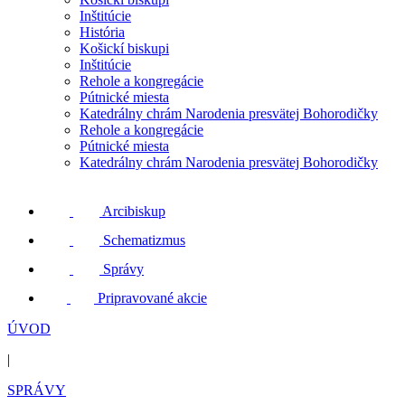
Inštitúcie
História
Košickí biskupi
Inštitúcie
Rehole a kongregácie
Pútnické miesta
Katedrálny chrám Narodenia presvätej Bohorodičky
Rehole a kongregácie
Pútnické miesta
Katedrálny chrám Narodenia presvätej Bohorodičky
Arcibiskup
Schematizmus
Správy
Pripravované akcie
ÚVOD
|
SPRÁVY