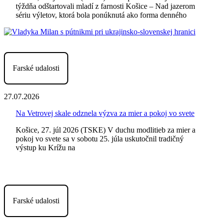
týždňa odštartovali mladí z farnosti Košice – Nad jazerom
sériu výletov, ktorá bola ponúknutá ako forma denného
Farské udalosti
27.07.2026
Na Vetrovej skale odznela výzva za mier a pokoj vo svete
Košice, 27. júl 2026 (TSKE) V duchu modlitieb za mier a
pokoj vo svete sa v sobotu 25. júla uskutočnil tradičný
výstup ku Krížu na
Farské udalosti