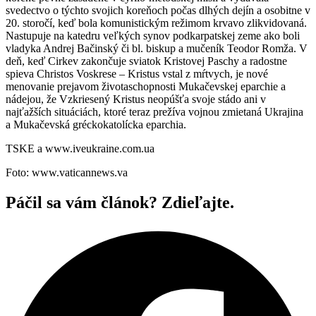
svedectvo o týchto svojich koreňoch počas dlhých dejín a osobitne v
20. storočí, keď bola komunistickým režimom krvavo zlikvidovaná.
Nastupuje na katedru veľkých synov podkarpatskej zeme ako boli
vladyka Andrej Bačinský či bl. biskup a mučeník Teodor Romža. V
deň, keď Cirkev zakončuje sviatok Kristovej Paschy a radostne
spieva Christos Voskrese – Kristus vstal z mŕtvych, je nové
menovanie prejavom životaschopnosti Mukačevskej eparchie a
nádejou, že Vzkriesený Kristus neopúšťa svoje stádo ani v
najťažších situáciách, ktoré teraz prežíva vojnou zmietaná Ukrajina
a Mukačevská gréckokatolícka eparchia.
TSKE a www.iveukraine.com.ua
Foto: www.vaticannews.va
Páčil sa vám článok? Zdieľajte.