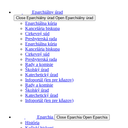
Eparchiálny úrad
Close Eparchiálny úrad
Open Eparchiálny úrad
Eparchiálna kúria
Kancelária biskupa
Cirkevný súd
Presbyterská rada
Eparchiálna kúria
Kancelária biskupa
Cirkevný súd
Presbyterská rada
Rady a komisie
Školský úrad
Katechetický úrad
Infoportál (len pre kňazov)
Rady a komisie
Školský úrad
Katechetický úrad
Infoportál (len pre kňazov)
Eparchia
Close Eparchia
Open Eparchia
História
Košickí biskupi