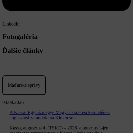
LinkedIn
Fotogaléria
Ďalšie články
Maďarské správy
04.08.2026
A Kassai Egyházmegye Magyar Esperesi kerületének
augusztusi zarándoklata Klokocsón
Kassa, augusztus 4. (TSKE) – 2026. augusztus 1-jén,