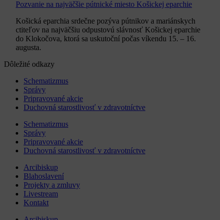
Pozvanie na najväčšie pútnické miesto Košickej eparchie
Košická eparchia srdečne pozýva pútnikov a mariánskych
ctiteľov na najväčšiu odpustovú slávnosť Košickej eparchie
do Klokočova, ktorá sa uskutoční počas víkendu 15. – 16.
augusta.
Dôležité odkazy
Schematizmus
Správy
Pripravované akcie
Duchovná starostlivosť v zdravotníctve
Schematizmus
Správy
Pripravované akcie
Duchovná starostlivosť v zdravotníctve
Arcibiskup
Blahoslavení
Projekty a zmluvy
Livestream
Kontakt
Arcibiskup