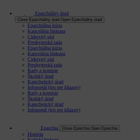
Eparchiálny úrad
Close Eparchiálny úrad
Open Eparchiálny úrad
Eparchiálna kúria
Kancelária biskupa
Cirkevný súd
Presbyterská rada
Eparchiálna kúria
Kancelária biskupa
Cirkevný súd
Presbyterská rada
Rady a komisie
Školský úrad
Katechetický úrad
Infoportál (len pre kňazov)
Rady a komisie
Školský úrad
Katechetický úrad
Infoportál (len pre kňazov)
Eparchia
Close Eparchia
Open Eparchia
História
Košickí biskupi