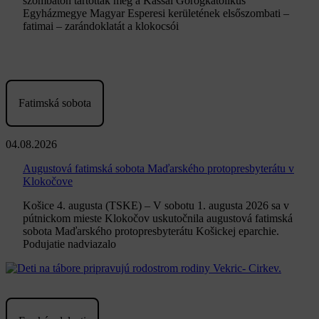
szombaton tartották meg a Kassai Görögkatolikus
Egyházmegye Magyar Esperesi kerületének elsőszombati –
fatimai – zarándoklatát a klokocsói
Fatimská sobota
04.08.2026
Augustová fatimská sobota Maďarského protopresbyterátu v
Klokočove
Košice 4. augusta (TSKE) – V sobotu 1. augusta 2026 sa v
pútnickom mieste Klokočov uskutočnila augustová fatimská
sobota Maďarského protopresbyterátu Košickej eparchie.
Podujatie nadviazalo