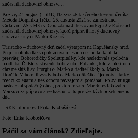
zúčastnili duchovnej obnovy,…
Košice, 27. august (TSKE) Na sviatok blaženého hieromučeníka
Metoda Dominika Trčku, 25. augusta 2021 sa zamestnanci
Cirkevnej ZŠ s MŠ sv. Gorazda na Juhoslovanskej 22 v Košiciach
zúčastnili duchovnej obnovy, ktorú pripravil nový duchovný
správca školy o. Marko Rozkoš.
Turisticko – duchovný deň začal výstupom na Kapušiansky hrad.
Po jeho obhliadke sa pokračovalo lesnou cestou ku kaplnke
presvätej Bohorodičky Spolutrpiteľky, kde nasledovala spoločná
modlitba. Ďalšie zastavenie bolo v obci Fulianka, kde v miestnom
chráme slúžili sv. liturgiu o. Marko a riaditeľ školy o. Marek
Horňák. V homílii vyzdvihol o. Marko dôležitosť jednoty a lásky
medzi kolegami a tiež ochotu navzájom si pomáhať. Po sv. liturgii
nasledoval spoločný obed, po ktorom sa o. Marek poďakoval o.
Markovi za prípravu a realizáciu tohto pre všetkých požehnaného
dňa.
TSKE infortmoval Erika Klobošičová
Foto: Erika Klobošičová
Páčil sa vám článok? Zdieľajte.