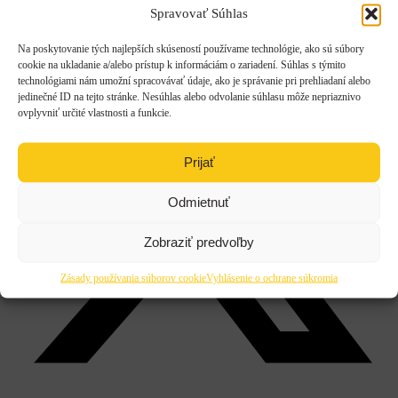
Facebook
Spravovať Súhlas
Na poskytovanie tých najlepších skúseností používame technológie, ako sú súbory
cookie na ukladanie a/alebo prístup k informáciám o zariadení. Súhlas s týmito
technológiami nám umožní spracovávať údaje, ako je správanie pri prehliadaní alebo
jedinečné ID na tejto stránke. Nesúhlas alebo odvolanie súhlasu môže nepriaznivo
ovplyvniť určité vlastnosti a funkcie.
Prijať
Odmietnuť
Zobraziť predvoľby
Zásady používania súborov cookie
Vyhlásenie o ochrane súkromia