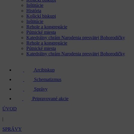
Inštitúcie
História
Košickí biskupi
Inštitúcie
Rehole a kongregácie
Pútnické miesta
Katedrálny chrám Narodenia presvätej Bohorodičky
Rehole a kongregácie
Pútnické miesta
Katedrálny chrám Narodenia presvätej Bohorodičky
Arcibiskup
Schematizmus
Správy
Pripravované akcie
ÚVOD
|
SPRÁVY