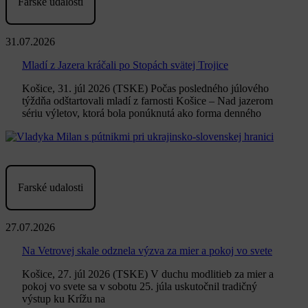
Farské udalosti
31.07.2026
Mladí z Jazera kráčali po Stopách svätej Trojice
Košice, 31. júl 2026 (TSKE) Počas posledného júlového
týždňa odštartovali mladí z farnosti Košice – Nad jazerom
sériu výletov, ktorá bola ponúknutá ako forma denného
Farské udalosti
27.07.2026
Na Vetrovej skale odznela výzva za mier a pokoj vo svete
Košice, 27. júl 2026 (TSKE) V duchu modlitieb za mier a
pokoj vo svete sa v sobotu 25. júla uskutočnil tradičný
výstup ku Krížu na