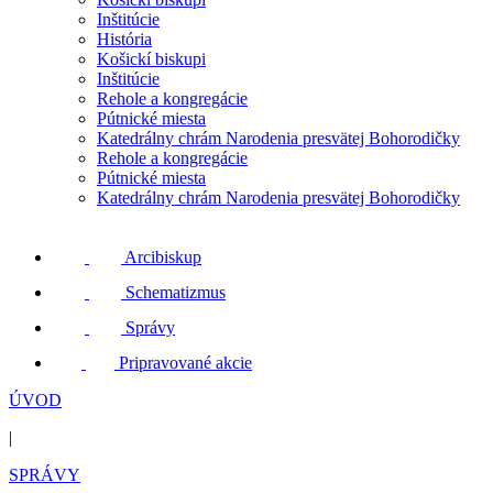
Inštitúcie
História
Košickí biskupi
Inštitúcie
Rehole a kongregácie
Pútnické miesta
Katedrálny chrám Narodenia presvätej Bohorodičky
Rehole a kongregácie
Pútnické miesta
Katedrálny chrám Narodenia presvätej Bohorodičky
Arcibiskup
Schematizmus
Správy
Pripravované akcie
ÚVOD
|
SPRÁVY