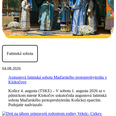
Fatimská sobota
04.08.2026
Augustová fatimská sobota Maďarského protopresbyterátu v
Klokočove
Košice 4. augusta (TSKE) – V sobotu 1. augusta 2026 sa v
pútnickom mieste Klokočov uskutočnila augustová fatimská
sobota Maďarského protopresbyterátu Košickej eparchie.
Podujatie nadviazalo