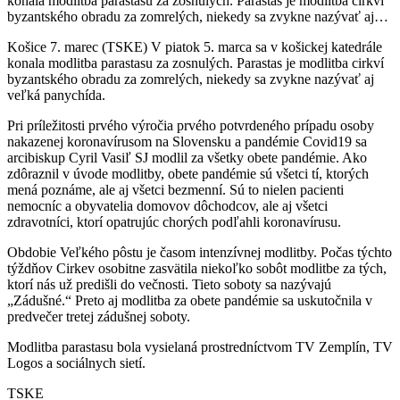
konala modlitba parastasu za zosnulých. Parastas je modlitba cirkví
byzantského obradu za zomrelých, niekedy sa zvykne nazývať aj…
Košice 7. marec (TSKE) V piatok 5. marca sa v košickej katedrále
konala modlitba parastasu za zosnulých. Parastas je modlitba cirkví
byzantského obradu za zomrelých, niekedy sa zvykne nazývať aj
veľká panychída.
Pri príležitosti prvého výročia prvého potvrdeného prípadu osoby
nakazenej koronavírusom na Slovensku a pandémie Covid19 sa
arcibiskup Cyril Vasiľ SJ modlil za všetky obete pandémie. Ako
zdôraznil v úvode modlitby, obete pandémie sú všetci tí, ktorých
mená poznáme, ale aj všetci bezmenní. Sú to nielen pacienti
nemocníc a obyvatelia domovov dôchodcov, ale aj všetci
zdravotníci, ktorí opatrujúc chorých podľahli koronavírusu.
Obdobie Veľkého pôstu je časom intenzívnej modlitby. Počas týchto
týždňov Cirkev osobitne zasvätila niekoľko sobôt modlitbe za tých,
ktorí nás už predišli do večnosti. Tieto soboty sa nazývajú
„Zádušné.“ Preto aj modlitba za obete pandémie sa uskutočnila v
predvečer tretej zádušnej soboty.
Modlitba parastasu bola vysielaná prostredníctvom TV Zemplín, TV
Logos a sociálnych sietí.
TSKE