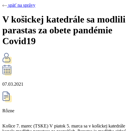
späť na správy
V košickej katedrále sa modlili
parastas za obete pandémie
Covid19
07.03.2021
Rôzne
Košice 7. marec (TSKE) V piatok 5. marca sa v košickej katedrále