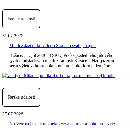
Farské udalosti
31.07.2026
Mladí z Jazera kráčali po Stopách svätej Trojice
Košice, 31. júl 2026 (TSKE) Počas posledného júlového
týždňa odštartovali mladí z farnosti Košice – Nad jazerom
sériu výletov, ktorá bola ponúknutá ako forma denného
Farské udalosti
27.07.2026
Na Vetrovej skale odznela výzva za mier a pokoj vo svete