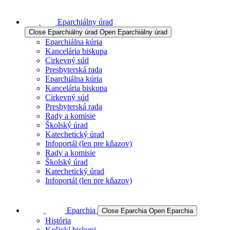
Eparchiálny úrad
Close Eparchiálny úrad
Open Eparchiálny úrad
Eparchiálna kúria
Kancelária biskupa
Cirkevný súd
Presbyterská rada
Eparchiálna kúria
Kancelária biskupa
Cirkevný súd
Presbyterská rada
Rady a komisie
Školský úrad
Katechetický úrad
Infoportál (len pre kňazov)
Rady a komisie
Školský úrad
Katechetický úrad
Infoportál (len pre kňazov)
Eparchia
Close Eparchia
Open Eparchia
História
Košickí biskupi