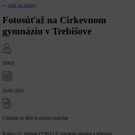
späť na správy
Fotosúťaž na Cirkevnom
gymnáziu v Trebišove
TSKE
24.02.2021
Udalosti zo škôl Košickej eparchie
Košice 22. február (TSKE) V priebehu januára a februára