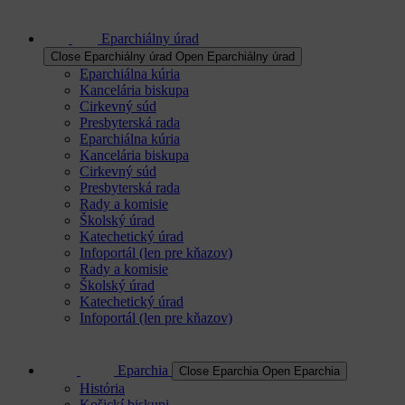
Eparchiálny úrad
Close Eparchiálny úrad
Open Eparchiálny úrad
Eparchiálna kúria
Kancelária biskupa
Cirkevný súd
Presbyterská rada
Eparchiálna kúria
Kancelária biskupa
Cirkevný súd
Presbyterská rada
Rady a komisie
Školský úrad
Katechetický úrad
Infoportál (len pre kňazov)
Rady a komisie
Školský úrad
Katechetický úrad
Infoportál (len pre kňazov)
Eparchia
Close Eparchia
Open Eparchia
História
Košickí biskupi