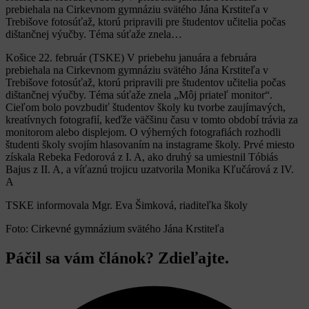
prebiehala na Cirkevnom gymnáziu svätého Jána Krstiteľa v
Trebišove fotosúťaž, ktorú pripravili pre študentov učitelia počas
dištančnej výučby. Téma súťaže znela…
Košice 22. február (TSKE) V priebehu januára a februára
prebiehala na Cirkevnom gymnáziu svätého Jána Krstiteľa v
Trebišove fotosúťaž, ktorú pripravili pre študentov učitelia počas
dištančnej výučby. Téma súťaže znela „Môj priateľ monitor“.
Cieľom bolo povzbudiť študentov školy ku tvorbe zaujímavých,
kreatívnych fotografií, keďže väčšinu času v tomto období trávia za
monitorom alebo displejom. O výherných fotografiách rozhodli
študenti školy svojím hlasovaním na instagrame školy. Prvé miesto
získala Rebeka Fedorová z I. A, ako druhý sa umiestnil Tóbiás
Bajus z II. A, a víťaznú trojicu uzatvorila Monika Kľučárová z IV.
A
TSKE informovala Mgr. Eva Šimková, riaditeľka školy
Foto: Cirkevné gymnázium svätého Jána Krstiteľa
Páčil sa vám článok? Zdieľajte.