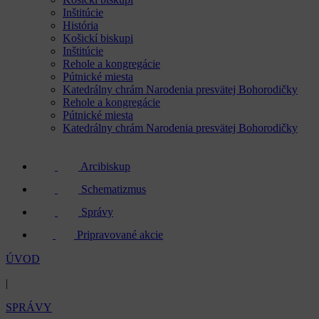
Inštitúcie
História
Košickí biskupi
Inštitúcie
Rehole a kongregácie
Pútnické miesta
Katedrálny chrám Narodenia presvätej Bohorodičky
Rehole a kongregácie
Pútnické miesta
Katedrálny chrám Narodenia presvätej Bohorodičky
Arcibiskup
Schematizmus
Správy
Pripravované akcie
ÚVOD
|
SPRÁVY