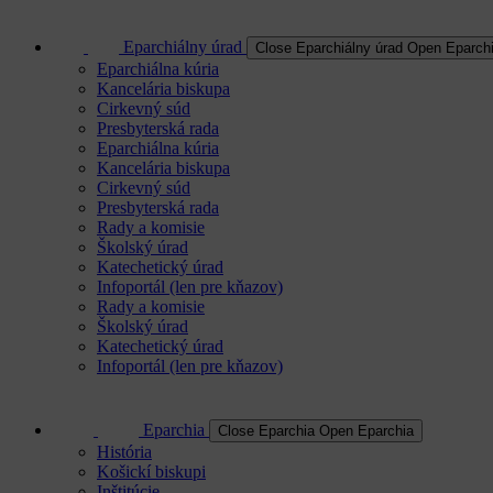
Eparchiálny úrad
Close Eparchiálny úrad
Open Eparchi
Eparchiálna kúria
Kancelária biskupa
Cirkevný súd
Presbyterská rada
Eparchiálna kúria
Kancelária biskupa
Cirkevný súd
Presbyterská rada
Rady a komisie
Školský úrad
Katechetický úrad
Infoportál (len pre kňazov)
Rady a komisie
Školský úrad
Katechetický úrad
Infoportál (len pre kňazov)
Eparchia
Close Eparchia
Open Eparchia
História
Košickí biskupi
Inštitúcie