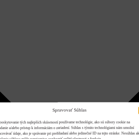
Spravovať Súhlas
poskytovanie tých najlepších skúseností používame technológie, ako sú súbory cookie na
adanie a/alebo prístup k informáciám o zariadení. Súhlas s týmito technológiami nám umožní
covávať údaje, ako je správanie pri prehliadaní alebo jedinečné ID na tejto stránke. Nesúhlas a
olanie súhlasu môže nepriaznivo ovplyvniť určité vlastnosti a funkcie.