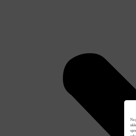
Na 
ukl
spra
odv