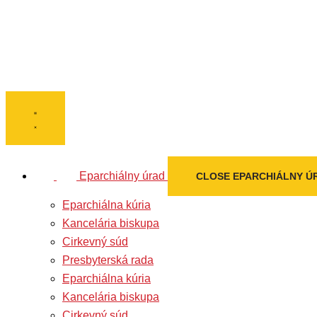
Eparchiálny úrad
CLOSE EPARCHIÁLNY Ú
Eparchiálna kúria
Kancelária biskupa
Cirkevný súd
Presbyterská rada
Eparchiálna kúria
Kancelária biskupa
Cirkevný súd