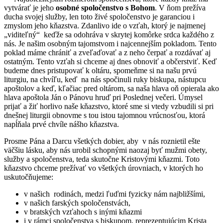
vytvárať je jeho
osobné spoločenstvo s Bohom
. V ňom prežíva
ducha svojej služby, len toto živé spoločenstvo je garanciou i
zmyslom jeho kňazstva. Zdanlivo ide o vzťah, ktorý je najmenej
„viditeľný“ keďže sa odohráva v skrytej komôrke srdca každého z
nás. Je našim osobným tajomstvom i najcennejším pokladom. Tento
poklad máme chrániť a zveľaďovať a z neho čerpať a rozdávať aj
ostatným. Tento vzťah si chceme aj dnes obnoviť a občerstviť. Keď
budeme dnes pristupovať k oltáru, spomeňme si na našu prvú
liturgiu, na chvíľu, keď na nás spočinuli ruky biskupa, nástupcu
apoštolov a keď, kľačiac pred oltárom, sa naša hlava oň opierala ako
hlava apoštola Ján o Pánovu hruď pri Poslednej večeri. Úmysel
prijať a žiť horlivo naše kňazstvo, ktoré sme si vtedy vzbudili si pri
dnešnej liturgii obnovme s tou istou tajomnou vrúcnosťou, ktorá
napĺňala prvé chvíle nášho kňazstva.
Prosme Pána a Darcu všetkých dobier, aby v nás roznietil ešte
väčšiu lásku, aby nás urobil schopnými naozaj byť mužmi obety,
služby a spoločenstva, teda skutočne Kristovými kňazmi. Toto
kňazstvo chceme prežívať vo všetkých úrovniach, v ktorých ho
uskutočňujeme:
v našich rodinách, medzi ľuďmi fyzicky nám najbližšími,
v našich farských spoločenstvách,
v bratských vzťahoch s inými kňazmi
i v rámci spoločenstva s biskupom, reprezentujúcim Krista