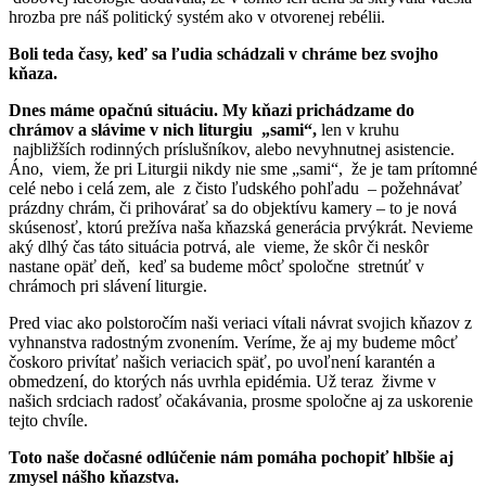
hrozba pre náš politický systém ako v otvorenej rebélii.
Boli teda časy, keď sa ľudia schádzali v chráme bez svojho
kňaza.
Dnes máme opačnú situáciu. My kňazi prichádzame do
chrámov a slávime v nich liturgiu „sami“,
len v kruhu
najbližších rodinných príslušníkov, alebo nevyhnutnej asistencie.
Áno, viem, že pri Liturgii nikdy nie sme „sami“, že je tam prítomné
celé nebo i celá zem, ale z čisto ľudského pohľadu – požehnávať
prázdny chrám, či prihovárať sa do objektívu kamery – to je nová
skúsenosť, ktorú prežíva naša kňazská generácia prvýkrát. Nevieme
aký dlhý čas táto situácia potrvá, ale vieme, že skôr či neskôr
nastane opäť deň, keď sa budeme môcť spoločne stretnúť v
chrámoch pri slávení liturgie.
Pred viac ako polstoročím naši veriaci vítali návrat svojich kňazov z
vyhnanstva radostným zvonením. Veríme, že aj my budeme môcť
čoskoro privítať našich veriacich späť, po uvoľnení karantén a
obmedzení, do ktorých nás uvrhla epidémia. Už teraz živme v
našich srdciach radosť očakávania, prosme spoločne aj za uskorenie
tejto chvíle.
Toto naše dočasné odlúčenie nám pomáha pochopiť hlbšie aj
zmysel nášho kňazstva.