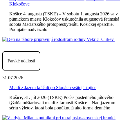
Klokočove
Košice 4. augusta (TSKE) – V sobotu 1. augusta 2026 sa v
pútnickom mieste Klokočov uskutočnila augustová fatimská
sobota Maďarského protopresbyterátu Košickej eparchie.
Podujatie nadviazalo
Farské udalosti
31.07.2026
Mladí z Jazera kráčali po Stopách svätej Trojice
Košice, 31. júl 2026 (TSKE) Počas posledného júlového
týždňa odštartovali mladí z farnosti Košice – Nad jazerom
sériu výletov, ktorá bola ponúknutá ako forma denného