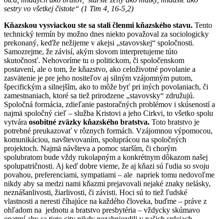
sestry vo všetkej čistote“ (1 Tim 4, 16-5,2)
Kňazskou vysviackou ste sa stali členmi kňazského stavu.
Tento
technický termín by možno dnes niekto považoval za sociologicky
prekonaný, keďže nežijeme v akejsi „stavovskej“ spoločnosti.
Samozrejme, že závisí, akým slovom interpretujeme túto
skutočnosť. Nehovoríme tu o politickom, či spoločenskom
postavení, ale o tom, že kňazstvo, ako celoživotné povolanie a
zasvätenie je pre jeho nositeľov aj silným vzájomným putom,
špecifickým a silnejším, ako to môže byť pri iných povolaniach, či
zamestnaniach, ktoré sa tiež prirodzene „stavovsky“ združujú.
Spoločná formácia, zdieľanie pastoračných problémov i skúseností a
najmä spoločný cieľ – služba Kristovi a jeho Cirkvi, to všetko spolu
vytvára
osobitné zväzky kňazského bratstva.
Toto bratstvo je
potrebné preukazovať v rôznych formách. Vzájomnou výpomocou,
komunikáciou, navštevovaním, spoluprácou na spoločných
projektoch. Najmä návšteva a pomoc starším, či chorým
spolubratom bude vždy rukolapným a konkrétnym dôkazom našej
spolupatričnosti. Aj keď dobre vieme, že aj kňazi sú ľudia so svoju
povahou, preferenciami, sympatiami – ale napriek tomu nedovoľme
nikdy aby sa medzi nami kňazmi prejavovali nejaké znaky nelásky,
neznášanlivosti, žiarlivosti, či závisti. Hoci sú to tiež ľudské
vlastnosti a neresti číhajúce na každého človeka, buďme – práve z
ohľadom na jednotu a bratstvo presbytéria – vždycky skúmavo
opatrní aby sa tieto city nikdy nezahniezdili v našich srdciach.