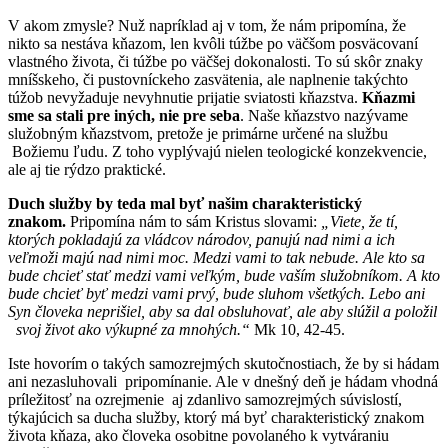
V akom zmysle? Nuž napríklad aj v tom, že nám pripomína, že
nikto sa nestáva kňazom, len kvôli túžbe po väčšom posväcovaní
vlastného života, či túžbe po väčšej dokonalosti. To sú skôr znaky
mníšskeho, či pustovníckeho zasvätenia, ale naplnenie takýchto
túžob nevyžaduje nevyhnutie prijatie sviatosti kňazstva.
Kňazmi
sme sa stali pre iných, nie pre seba
. Naše kňazstvo nazývame
služobným kňazstvom, pretože je primárne určené na službu
Božiemu ľudu. Z toho vyplývajú nielen teologické konzekvencie,
ale aj tie rýdzo praktické.
Duch služby by teda mal byť našim charakteristický
znakom.
Pripomína nám to sám Kristus slovami:
„Viete, že tí,
ktorých pokladajú za vládcov národov, panujú nad nimi a ich
veľmoži majú nad nimi moc. Medzi vami to tak nebude. Ale kto sa
bude chcieť stať medzi vami veľkým, bude vaším služobníkom. A kto
bude chcieť byť medzi vami prvý, bude sluhom všetkých. Lebo ani
Syn človeka neprišiel, aby sa dal obsluhovať, ale aby slúžil a položil
svoj život ako výkupné za mnohých.“
Mk 10, 42-45.
Iste hovorím o takých samozrejmých skutočnostiach, že by si hádam
ani nezasluhovali pripomínanie. Ale v dnešný deň je hádam vhodná
príležitosť na ozrejmenie aj zdanlivo samozrejmých súvislostí,
týkajúcich sa ducha služby, ktorý má byť charakteristický znakom
života kňaza, ako človeka osobitne povolaného k vytváraniu