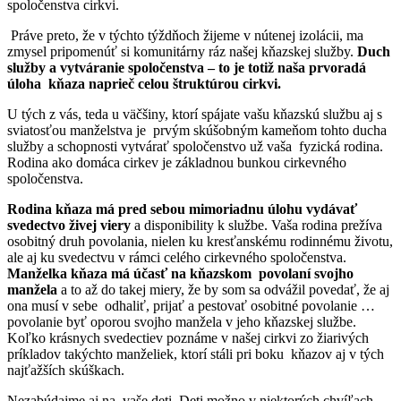
spoločenstva cirkvi.
Práve preto, že v týchto týždňoch žijeme v nútenej izolácii, ma
zmysel pripomenúť si komunitárny ráz našej kňazskej služby.
Duch
služby a vytváranie spoločenstva – to je totiž naša prvoradá
úloha kňaza naprieč celou štruktúrou cirkvi.
U tých z vás, teda u väčšiny, ktorí spájate vašu kňazskú službu aj s
sviatosťou manželstva je prvým skúšobným kameňom tohto ducha
služby a schopnosti vytvárať spoločenstvo už vaša fyzická rodina.
Rodina ako domáca cirkev je základnou bunkou cirkevného
spoločenstva.
Rodina kňaza má pred sebou mimoriadnu úlohu vydávať
svedectvo živej viery
a disponibility k službe. Vaša rodina prežíva
osobitný druh povolania, nielen ku kresťanskému rodinnému životu,
ale aj ku svedectvu v rámci celého cirkevného spoločenstva.
Manželka kňaza má účasť na kňazskom povolaní svojho
manžela
a to až do takej miery, že by som sa odvážil povedať, že aj
ona musí v sebe odhaliť, prijať a pestovať osobitné povolanie …
povolanie byť oporou svojho manžela v jeho kňazskej službe.
Koľko krásnych svedectiev poznáme v našej cirkvi zo žiarivých
príkladov takýchto manželiek, ktorí stáli pri boku kňazov aj v tých
najťažších skúškach.
Nezabúdajme aj na vaše deti. Deti možno v niektorých chvíľach