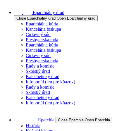
Eparchiálny úrad
Close Eparchiálny úrad
Open Eparchiálny úrad
Eparchiálna kúria
Kancelária biskupa
Cirkevný súd
Presbyterská rada
Eparchiálna kúria
Kancelária biskupa
Cirkevný súd
Presbyterská rada
Rady a komisie
Školský úrad
Katechetický úrad
Infoportál (len pre kňazov)
Rady a komisie
Školský úrad
Katechetický úrad
Infoportál (len pre kňazov)
Eparchia
Close Eparchia
Open Eparchia
História
Košickí biskupi