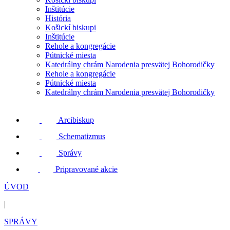
Inštitúcie
História
Košickí biskupi
Inštitúcie
Rehole a kongregácie
Pútnické miesta
Katedrálny chrám Narodenia presvätej Bohorodičky
Rehole a kongregácie
Pútnické miesta
Katedrálny chrám Narodenia presvätej Bohorodičky
Arcibiskup
Schematizmus
Správy
Pripravované akcie
ÚVOD
|
SPRÁVY