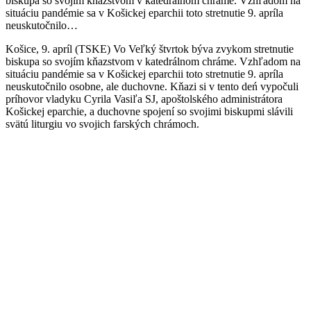
biskupa so svojím kňazstvom v katedrálnom chráme. Vzhľadom na
situáciu pandémie sa v Košickej eparchii toto stretnutie 9. apríla
neuskutočnilo…
Košice, 9. apríl (TSKE) Vo Veľký štvrtok býva zvykom stretnutie
biskupa so svojím kňazstvom v katedrálnom chráme. Vzhľadom na
situáciu pandémie sa v Košickej eparchii toto stretnutie 9. apríla
neuskutočnilo osobne, ale duchovne. Kňazi si v tento deń vypočuli
príhovor vladyku Cyrila Vasiľa SJ, apoštolského administrátora
Košickej eparchie, a duchovne spojení so svojimi biskupmi slávili
svätú liturgiu vo svojich farských chrámoch.