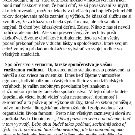
budú mať ťažkosť v tom, že budú cítiť, že sú považovaní za iných,
ako ich rovesníci, možno niekedy v chvíľach pochopiteľných rebélií
rokov dospievania môže zaznieť aj výčitka, že kňazskú službu ste si
zvolili vy, že za kňaza za chcela vydať mama, ale ich sa nikto
nepýtal, či chcú byť kňazskými deťmi. Zaiste. Nikto z nás si nevolí
rodičov, ale ani deti. Ale som presvedčený, že nech by prišli
akékoľvek životné chvíľkové turbulencie, tieto sa vám všetky
podarí prekonať práve v duchu lásky a spoločenstva, ktoré svojim
celoživotným príkladom dokážete vytvárať vo svojej rodine vo
všetkých situáciách.
Spoločenstvo s veriacimi,
farské spoločenstvo je vašou
rozšírenou rodinou
. Uprostred neho ste ako mesto postavené na
návrší a ako svieca na svietniku. Dnes keď žijeme v atmosfére
egoizmu, individualizmu a častých konfliktov v medziľudských
vzťahoch, je vašim osobitným povolaním byť znakom a
služobníkom jednoty farského spoločenstva. V tejto úlohe budete
úspešní, ak všetci budú vidieť vašu nestrannosť, úprimnosť i
skromnosť a to práve aj pri výkone služby, ktorá so sebou prinášaj aj
právo predsedať liturgickému zhromaždeniu i zodpovednosť za
organizáciu života farnosti. Preto nám všetkým zaznievajú slová sv.
apoštola Pavla Timotejovi: „
Dávaj pozor na seba a na učenie; buď
v tom vytrvalý. Lebo ak si budeš takto počínať, zachrániš seba aj
tých, čo ťa počúvajú. Staršieho nekarhaj, ale ho napomínaj ako
otca, mladých ako bratov, staršie ženy ako matky, mladšie ako