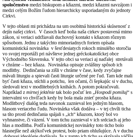
spoločenstvo
medzi biskupom a kňazmi, medzi kňazmi navzájom i
medzi celým Božím ľudom hierarchicky usporiadaným do jednoty
Cirkvi.
V tejto oblasti mi prichádza na um osobitná historická skúsenosť z
dejín našej cirkvi. V časoch keď bolia naša cirkev postavená mimo
zákon, si veriaci udržiavali duchovný kontakt s kňazom rôznym
spôsobom. Jednu z takýchto mimoriadnych foriem opísala
komunistická novinárka v šesťdesiatych rokoch minulého storočia
vo svojej reportáži pri návšteve jednej gréckokatolíckej obce
Východného Slovenska. V tejto obci sa veriaci aj naďalej stretávali
v chráme – bez kňaza. Novinárka opisuje zvláštny spôsob ich
modlitby. Dedinčania sa zišli v chráme v čase, kedy zvyčajne
mávali liturgiu a spievali časti liturgie určené pre ľud. Tam kde mali
byť časti kňaza, stíchli a potichu, len očami, či šepkajúc si v duchu,
sledovali text v modlitebných knihách. A potom pokračovali.
Napríklad z
mirnej jekténie
tak bolo počuť len „
Hospodi pomiluj
“ s
intervalmi vo chvíľach kedy by bola mala znieť prosba kňaza.
Modlitbový dialóg teda navonok zaznieval len jedným hlasom,
hlasom veriaceho ľudu. Novinárka však dodáva – v tej chvíli ticha
sa títo prostí dedinčania spájali s „ich“ kňazom, ktorý bol vo
vyhnanstve, či väzení. V tom tichu zaznieval v ich srdciach aj jeho
hlas a modlitba. Podľa komunistickej novinárky toto ticho bolo
hlasnejšie než akýkoľvek protest, bolo priam ohlušujúce. A v duchu
dobovej ideológie dodávala, že v tomto ich tichu sa skrývala väčšia