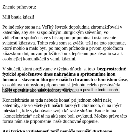
Znenie príhovoru:
Milí bratia kňazi!
Po iné roky ste sa na Veľký štvrtok dopoludnia zhromažďovali v
katedrále, aby ste si spoločným liturgickým slávením, vo
viditeľnom spoločenstve s biskupom pripomínali ustanovenie
sviatosti kňazstva. Tohto roku som sa zvlášť tešil na toto stretnutie,
ktoré mohlo a malo byť, po mojom príchode a prvom spoločnom
kňazskom dni, novou príležitosťou k lepšiemu poznávaniu sa a k
osobnejšej komunikácii s vami, kňazmi.
V situácii, ktorú prežívame v týchto dňoch, si toto
bezprostredné
fyzické spoločenstvo dnes nahradíme a sprítomníme inou
formou – slávením liturgie v našich chrámoch o tom istom čase
,
s osobitným úmyslom pripomenúť si jednotu celého presbytéria
našej eparchie ako znak jednoty Cirkvi.
Kliknutím prijmete súbory cookie marketing a povolíte tento obsah
Koncelebrácia sa teda nebude konať pri jednom oltári našej
katedrály, ale vo všetkých našich farských chrámoch, či na iných
miestach , kde vykonávate svoju kňazské službu. Bude to iná
„koncelebrácia“ než tá na akú sme boli zvyknutí. Možno práve táto
forma nám ale pripomenie naše duchovné spojenie.
Ani fyzická vzdialenosť totiž nemôže narušiť duchovné