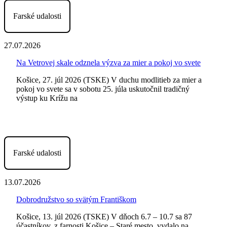
Farské udalosti
27.07.2026
Na Vetrovej skale odznela výzva za mier a pokoj vo svete
Košice, 27. júl 2026 (TSKE) V duchu modlitieb za mier a
pokoj vo svete sa v sobotu 25. júla uskutočnil tradičný
výstup ku Krížu na
Farské udalosti
13.07.2026
Dobrodružstvo so svätým Františkom
Košice, 13. júl 2026 (TSKE) V dňoch 6.7 – 10.7 sa 87
účastníkov, z farnosti Košice – Staré mesto, vydalo na