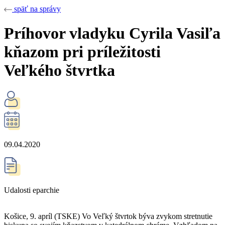
späť na správy
Príhovor vladyku Cyrila Vasiľa
kňazom pri príležitosti
Veľkého štvrtka
09.04.2020
Udalosti eparchie
Košice, 9. apríl (TSKE) Vo Veľký štvrtok býva zvykom stretnutie