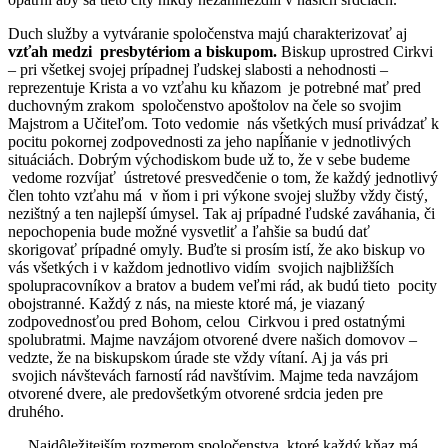
Duch služby a vytváranie spoločenstva majú charakterizovať aj
vzťah medzi presbytériom a biskupom.
Biskup uprostred Cirkvi
– pri všetkej svojej prípadnej ľudskej slabosti a nehodnosti –
reprezentuje Krista a vo vzťahu ku kňazom je potrebné mať pred
duchovným zrakom spoločenstvo apoštolov na čele so svojim
Majstrom a Učiteľom. Toto vedomie nás všetkých musí privádzať k
pocitu pokornej zodpovednosti za jeho napĺňanie v jednotlivých
situáciách. Dobrým východiskom bude už to, že v sebe budeme
vedome rozvíjať ústretové presvedčenie o tom, že každý jednotlivý
člen tohto vzťahu má v ňom i pri výkone svojej služby vždy čistý,
nezištný a ten najlepší úmysel. Tak aj prípadné ľudské zaváhania, či
nepochopenia bude možné vysvetliť a ľahšie sa budú dať
skorigovať prípadné omyly. Buďte si prosím istí, že ako biskup vo
vás všetkých i v každom jednotlivo vidím svojich najbližších
spolupracovníkov a bratov a budem veľmi rád, ak budú tieto pocity
obojstranné. Každý z nás, na mieste ktoré má, je viazaný
zodpovednosťou pred Bohom, celou Cirkvou i pred ostatnými
spolubratmi. Majme navzájom otvorené dvere našich domovov –
vedzte, že na biskupskom úrade ste vždy vítaní. Aj ja vás pri
svojich návštevách farností rád navštívim. Majme teda navzájom
otvorené dvere, ale predovšetkým otvorené srdcia jeden pre
druhého.
Najdôležitejším rozmerom spoločenstva, ktoré každý kňaz má