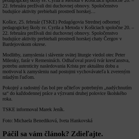
pedagogickej školy sv. Cyrila a Metoda v Košiciach spoločne 20. –
22. februára prežívali dni duchovnej obnovy. Spoločenstvo
budujúce aktivity prebiehali prostredí horskej…
Košice, 25. február (TSKE) Pedagógovia Strednej odbornej
pedagogickej školy sv. Cyrila a Metoda v Košiciach spoločne 20. –
22. februára prežívali dni duchovnej obnovy. Spoločenstvo
budujúce aktivity prebiehali prostredí horskej chaty Čergov v
Bardejovskom okrese.
Modlitby, zamyslenia i slávenie svätej liturgie viedol otec Peter
Milenky, farár v Remeninách. Odhaľoval pravú tvár kresťanstva,
potrebu autenticity nasledovania Krista pre aktuálnu dobu a
motivoval k zamysleniu nad postojmi vychovávateľa k zvereným
mladým ľuďom.
Pokojný a radostný čas bol pre učiteľov potrebným „nadýchnutím
sa“ do každodennej práce a výzvami druhej polovice školského
roka.
TSKE informoval Marek Jeník.
Foto: Michaela Benediková, Iveta Hankovská
Páčil sa vám článok? Zdieľajte.