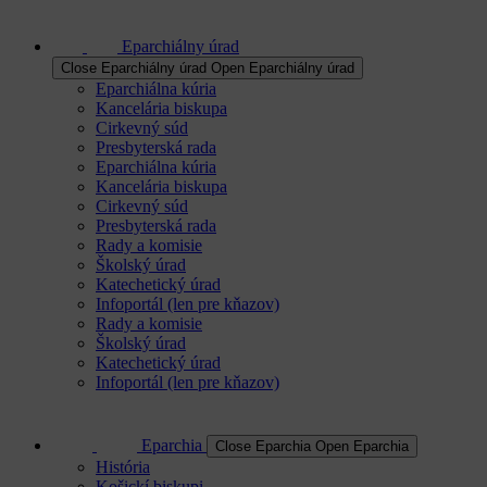
Eparchiálny úrad
Close Eparchiálny úrad
Open Eparchiálny úrad
Eparchiálna kúria
Kancelária biskupa
Cirkevný súd
Presbyterská rada
Eparchiálna kúria
Kancelária biskupa
Cirkevný súd
Presbyterská rada
Rady a komisie
Školský úrad
Katechetický úrad
Infoportál (len pre kňazov)
Rady a komisie
Školský úrad
Katechetický úrad
Infoportál (len pre kňazov)
Eparchia
Close Eparchia
Open Eparchia
História
Košickí biskupi