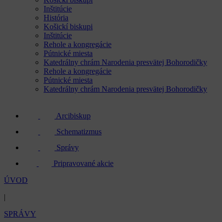
Inštitúcie
História
Košickí biskupi
Inštitúcie
Rehole a kongregácie
Pútnické miesta
Katedrálny chrám Narodenia presvätej Bohorodičky
Rehole a kongregácie
Pútnické miesta
Katedrálny chrám Narodenia presvätej Bohorodičky
Arcibiskup
Schematizmus
Správy
Pripravované akcie
ÚVOD
|
SPRÁVY