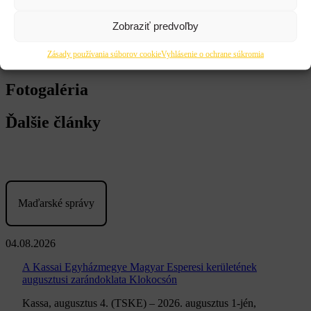
Zobraziť predvoľby
Zásady používania súborov cookie
Vyhlásenie o ochrane súkromia
LinkedIn
Fotogaléria
Ďalšie články
Maďarské správy
04.08.2026
A Kassai Egyházmegye Magyar Esperesi kerületének
augusztusi zarándoklata Klokocsón
Kassa, augusztus 4. (TSKE) – 2026. augusztus 1-jén,