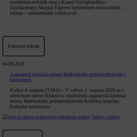
szombaton tartották meg a Kassai Görögkatolikus
Egyházmegye Magyar Esperesi kerületének elsőszombati –
fatimai – zarándoklatát a klokocsói
Fatimská sobota
04.08.2026
Augustová fatimská sobota Maďarského protopresbyterátu v
Klokočove
Košice 4. augusta (TSKE) – V sobotu 1. augusta 2026 sa v
pútnickom mieste Klokočov uskutočnila augustová fatimská
sobota Maďarského protopresbyterátu Košickej eparchie.
Podujatie nadviazalo