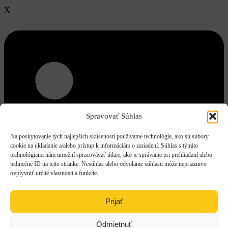
X
Spravovať Súhlas
Na poskytovanie tých najlepších skúseností používame technológie, ako sú súbory
cookie na ukladanie a/alebo prístup k informáciám o zariadení. Súhlas s týmito
technológiami nám umožní spracovávať údaje, ako je správanie pri prehliadaní alebo
jedinečné ID na tejto stránke. Nesúhlas alebo odvolanie súhlasu môže nepriaznivo
ovplyvniť určité vlastnosti a funkcie.
Prijať
Odmietnuť