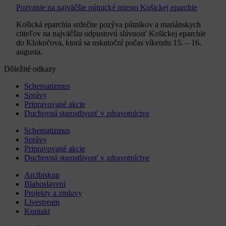
Pozvanie na najväčšie pútnické miesto Košickej eparchie
Košická eparchia srdečne pozýva pútnikov a mariánskych
ctiteľov na najväčšiu odpustovú slávnosť Košickej eparchie
do Klokočova, ktorá sa uskutoční počas víkendu 15. – 16.
augusta.
Dôležité odkazy
Schematizmus
Správy
Pripravované akcie
Duchovná starostlivosť v zdravotníctve
Schematizmus
Správy
Pripravované akcie
Duchovná starostlivosť v zdravotníctve
Arcibiskup
Blahoslavení
Projekty a zmluvy
Livestream
Kontakt