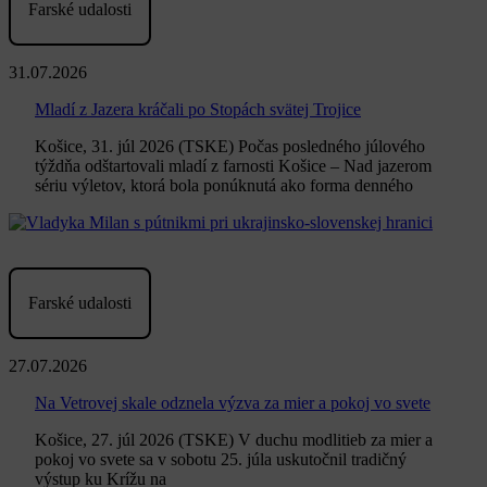
Farské udalosti
31.07.2026
Mladí z Jazera kráčali po Stopách svätej Trojice
Košice, 31. júl 2026 (TSKE) Počas posledného júlového
týždňa odštartovali mladí z farnosti Košice – Nad jazerom
sériu výletov, ktorá bola ponúknutá ako forma denného
Farské udalosti
27.07.2026
Na Vetrovej skale odznela výzva za mier a pokoj vo svete
Košice, 27. júl 2026 (TSKE) V duchu modlitieb za mier a
pokoj vo svete sa v sobotu 25. júla uskutočnil tradičný
výstup ku Krížu na