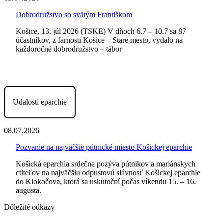
Dobrodružstvo so svätým Františkom
Košice, 13. júl 2026 (TSKE) V dňoch 6.7 – 10.7 sa 87
účastníkov, z farnosti Košice – Staré mesto, vydalo na
každoročné dobrodružstvo – tábor
Udalosti eparchie
08.07.2026
Pozvanie na najväčšie pútnické miesto Košickej eparchie
Košická eparchia srdečne pozýva pútnikov a mariánskych
ctiteľov na najväčšiu odpustovú slávnosť Košickej eparchie
do Klokočova, ktorá sa uskutoční počas víkendu 15. – 16.
augusta.
Dôležité odkazy