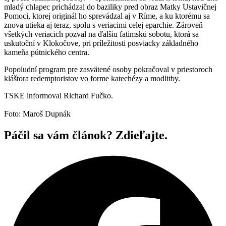
mladý chlapec prichádzal do baziliky pred obraz Matky Ustavičnej
Pomoci, ktorej originál ho sprevádzal aj v Ríme, a ku ktorému sa
znova utieka aj teraz, spolu s veriacimi celej eparchie. Zároveň
všetkých veriacich pozval na ďalšiu fatimskú sobotu, ktorá sa
uskutoční v Klokočove, pri príležitosti posviacky základného
kameňa pútnického centra.
Popoludní program pre zasvätené osoby pokračoval v priestoroch
kláštora redemptoristov vo forme katechézy a modlitby.
TSKE informoval Richard Fučko.
Foto: Maroš Dupnák
Páčil sa vám článok? Zdieľajte.