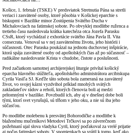
Košice, 1. február (TSKE) V predsviatok Stretnutia Pána sa stretli
veriaci i zasvätené osoby, ktoré pôsobia v Košickej eparchie s
biskupmi v Bazilike minor Zostúpenia Svätého Ducha v
Michalovciach na fatimskej sobote. Po obvyklej modlitbe ruženca a
tretieho času nasledovala krátka katechéza otca Jozefa Parasku
CSsR, ktorý vychádzal z
exhortácie svätého Jána Pavla II. Vita
consecrata. Venoval sa v nej zasvätenému životu, jeho histórii i
súčasnosti. Otec Paraska poukázal na jednotu duchovnej inšpirácie,
ktorá spája zasvätené osoby od apoštolských čias až po súčasnosť –
radikálne nasledovanie Krista v chudobe, čistote a poslušnosti.
Pred začiatkom samotnej archijerejskej liturgie privítal košický
eparcha hlavného slúžiteľa, apoštolského administrátora arcibiskupa
Cyrila Vasiľa SJ. Keďže táto sobota bola zameraná na zasvätený
život, vo svojej kázni vyzdvihol príklad mnohých svätých
zakladateľov rádov a reholí, ktorých členovia boli aj medzi
prítomnými v bazilike. Povzbudil ich, aby aj v dnešnej dobe boli
tými, ktorí svet vyrušujú, sú tŕňom v jeho oku, a nie sú iba jeho
súčasťou.
Po modlitbe molebenu k presvätej Bohorodičke a modlitbe k
blaženému mučeníkovi Metodovi Trčkovi sa po záverečnom
požehnaní ujal slova vladyka Cyril, ktorý poďakoval za vrelé prijatie
aj počas fatimskej soboty. V spomienkach sa vrátil k tomu, keď ako