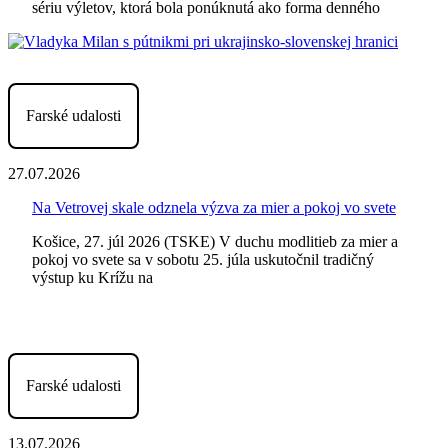
sériu výletov, ktorá bola ponúknutá ako forma denného
Farské udalosti
27.07.2026
Na Vetrovej skale odznela výzva za mier a pokoj vo svete
Košice, 27. júl 2026 (TSKE) V duchu modlitieb za mier a
pokoj vo svete sa v sobotu 25. júla uskutočnil tradičný
výstup ku Krížu na
Farské udalosti
13.07.2026