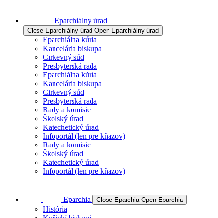
Eparchiálny úrad
Close Eparchiálny úrad
Open Eparchiálny úrad
Eparchiálna kúria
Kancelária biskupa
Cirkevný súd
Presbyterská rada
Eparchiálna kúria
Kancelária biskupa
Cirkevný súd
Presbyterská rada
Rady a komisie
Školský úrad
Katechetický úrad
Infoportál (len pre kňazov)
Rady a komisie
Školský úrad
Katechetický úrad
Infoportál (len pre kňazov)
Eparchia
Close Eparchia
Open Eparchia
História
Košickí biskupi