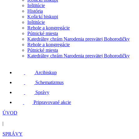
Inštitúcie
História
Košickí biskupi
Inštitúcie
Rehole a kongregácie
Pútnické miesta
Katedrálny chrám Narodenia presvätej Bohorodičky
Rehole a kongregácie
Pútnické miesta
Katedrálny chrám Narodenia presvätej Bohorodičky
Arcibiskup
Schematizmus
Správy
Pripravované akcie
ÚVOD
|
SPRÁVY