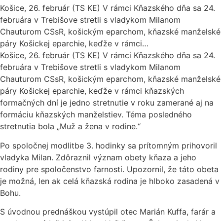
Košice, 26. február (TS KE) V rámci Kňazského dňa sa 24.
februára v Trebišove stretli s vladykom Milanom
Chauturom CSsR, košickým eparchom, kňazské manželské
páry Košickej eparchie, keďže v rámci…
Košice, 26. február (TS KE) V rámci Kňazského dňa sa 24.
februára v Trebišove stretli s vladykom Milanom
Chauturom CSsR, košickým eparchom, kňazské manželské
páry Košickej eparchie, keďže v rámci kňazských
formačných dní je jedno stretnutie v roku zamerané aj na
formáciu kňazských manželstiev. Téma posledného
stretnutia bola „Muž a žena v rodine.“
Po spoločnej modlitbe 3. hodinky sa prítomným prihovoril
vladyka Milan. Zdôraznil význam obety kňaza a jeho
rodiny pre spoločenstvo farnosti. Upozornil, že táto obeta
je možná, len ak celá kňazská rodina je hlboko zasadená v
Bohu.
S úvodnou prednáškou vystúpil otec Marián Kuffa, farár a