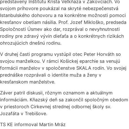
predstavený Inštitútu Krista Veľkňaza v Žakovciach. Vo
svojom príhovore poukázal na skryté nebezpečenstvá
Istanbulského dohovoru a na konkrétne možnosti pomoci
kresťanov obetiam násilia. Prof. Jozef Mikloško, predseda
Spoločnosti Úsmev ako dar, rozprával o nevyhnutnosti
rodiny pre zdravý vývin dieťaťa a o konkrétnych rizikách
ohrozujúcich dnešnú rodinu.
V druhej časti programu vystúpil otec Peter Horváth so
svojou manželkou. V rámci Košickej eparchie sa venujú
formácii manželov v spoločenstve SKALA rodín. Vo svojej
prednáške rozprávali o identite muža a ženy v
kresťanskom manželstve.
Záver patril diskusii, rôznym oznamom a aktuálnym
informáciám. Kňazský deň sa zakončil spoločným obedom
v priestoroch Cirkevnej strednej odbornej školy sv.
Jozafáta v Trebišove.
TS KE informoval Martin Mráz