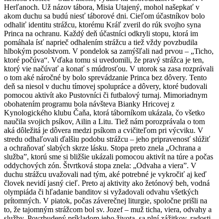
Herľanoch. Už názov tábora, Misia Utajený, mohol našepkať v
akom duchu sa budú niesť táborové dni. Cieľom účastníkov bolo
odhaliť identitu strážcu, ktorému Kráľ zveril do rúk svojho syna
Princa na ochranu. Každý deň účastníci odkryli stopu, ktorá im
pomáhala ísť naprieč odhalením strážcu a tiež vždy povzbudila
hlbokým posolstvom. V pondelok sa zamýšľali nad prvou – „Ticho,
ktoré počúva“. Vďaka tomu si uvedomili, že pravý strážca je ten,
ktorý vie načúvať a konať s múdrosťou. V utorok sa zasa rozprávali
o tom aké náročné by bolo sprevádzanie Princa bez dôvery. Tento
deň sa niesol v duchu tímovej spolupráce a dôvery, ktoré budovali
pomocou aktivít ako Pustovníci či futbalový turnaj. Mimoriadnym
obohatením programu bola návšteva Bianky Hricovej z
Kynologického klubu Čaňa, ktorá táborníkom ukázala, čo všetko
naučila svojich psíkov, Ailin a Litu. Tiež nám porozprávala o tom
aká dôležitá je dôvera medzi psíkom a cvičiteľom pri výcviku. V
stredu odhaľovali ďalšiu podobu strážcu – jeho pripravenosť slúžiť
a ochraňovať slabých skrze lásku. Stopa preto znela „Ochrana a
služba”, ktorú sme si bližšie ukázali pomocou aktivít na túre a počas
oddychových zón. Štvrtková stopa znela: „Odvaha a viera”. V
duchu strážcu uvažovali nad tým, aké potrebné je vykročiť aj keď
človek nevidí jasný cieľ. Preto aj aktivity ako žetónový beh, vodná
olympiáda či hľadanie banditov si vyžadovali odvahu všetkých
prítomných. V piatok, počas záverečnej liturgie, spoločne prišli na
to, že tajomným strážcom bol sv. Jozef – muž ticha, viera, odvahy a
služby. Povzbudený príkladom jeho života, sa plní zážitkov, radosti