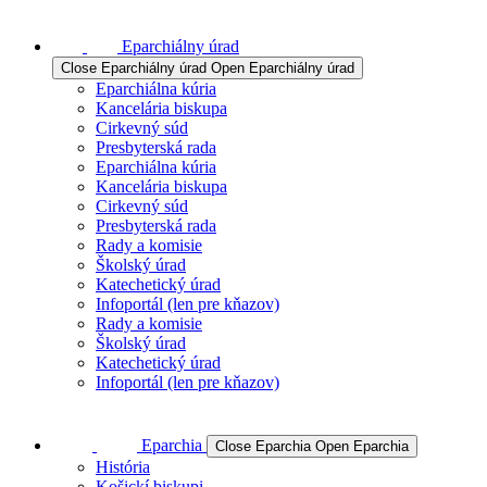
Eparchiálny úrad
Close Eparchiálny úrad
Open Eparchiálny úrad
Eparchiálna kúria
Kancelária biskupa
Cirkevný súd
Presbyterská rada
Eparchiálna kúria
Kancelária biskupa
Cirkevný súd
Presbyterská rada
Rady a komisie
Školský úrad
Katechetický úrad
Infoportál (len pre kňazov)
Rady a komisie
Školský úrad
Katechetický úrad
Infoportál (len pre kňazov)
Eparchia
Close Eparchia
Open Eparchia
História
Košickí biskupi