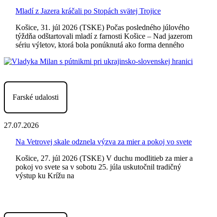
Mladí z Jazera kráčali po Stopách svätej Trojice
Košice, 31. júl 2026 (TSKE) Počas posledného júlového
týždňa odštartovali mladí z farnosti Košice – Nad jazerom
sériu výletov, ktorá bola ponúknutá ako forma denného
Farské udalosti
27.07.2026
Na Vetrovej skale odznela výzva za mier a pokoj vo svete
Košice, 27. júl 2026 (TSKE) V duchu modlitieb za mier a
pokoj vo svete sa v sobotu 25. júla uskutočnil tradičný
výstup ku Krížu na