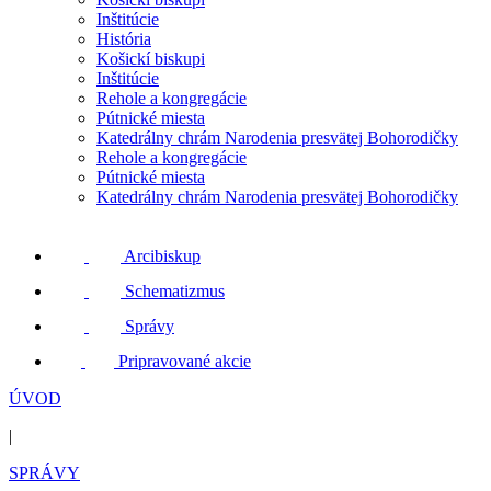
Inštitúcie
História
Košickí biskupi
Inštitúcie
Rehole a kongregácie
Pútnické miesta
Katedrálny chrám Narodenia presvätej Bohorodičky
Rehole a kongregácie
Pútnické miesta
Katedrálny chrám Narodenia presvätej Bohorodičky
Arcibiskup
Schematizmus
Správy
Pripravované akcie
ÚVOD
|
SPRÁVY