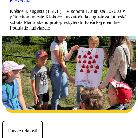
Klokočove
Košice 4. augusta (TSKE) – V sobotu 1. augusta 2026 sa v
pútnickom mieste Klokočov uskutočnila augustová fatimská
sobota Maďarského protopresbyterátu Košickej eparchie.
Podujatie nadviazalo
Farské udalosti