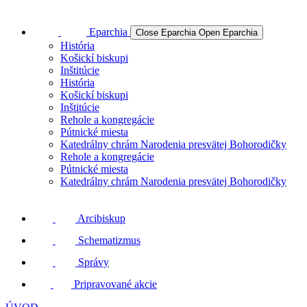
Eparchia
Close Eparchia
Open Eparchia
História
Košickí biskupi
Inštitúcie
História
Košickí biskupi
Inštitúcie
Rehole a kongregácie
Pútnické miesta
Katedrálny chrám Narodenia presvätej Bohorodičky
Rehole a kongregácie
Pútnické miesta
Katedrálny chrám Narodenia presvätej Bohorodičky
Arcibiskup
Schematizmus
Správy
Pripravované akcie