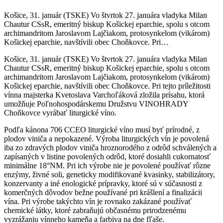
Košice, 31. január (TSKE) Vo štvrtok 27. januára vladyka Milan
Chautur CSsR, emeritný biskup Košickej eparchie, spolu s otcom
archimandritom Jaroslavom Lajčiakom, protosynkelom (vikárom)
Košickej eparchie, navštívili obec Choňkovce. Pri…
Košice, 31. január (TSKE) Vo štvrtok 27. januára vladyka Milan
Chautur CSsR, emeritný biskup Košickej eparchie, spolu s otcom
archimandritom Jaroslavom Lajčiakom, protosynkelom (vikárom)
Košickej eparchie, navštívili obec Choňkovce. Pri tejto príležitosti
vínna majsterka Kvetoslava Varchoľáková zložila prísahu, ktorá
umožňuje Poľnohospodárskemu Družstvu VINOHRADY
Choňkovce vyrábať liturgické víno.
Podľa kánona 706 CCEO liturgické víno musí byť prírodné, z
plodov viniča a nepokazené. Výroba liturgických vín je povolená
iba zo zdravých plodov viniča hroznorodého z odrôd schválených a
zapísaných v listine povolených odrôd, ktoré dosiahli cukornatosť
minimálne 18°NM. Pri ich výrobe nie je povolené používať rôzne
enzýmy, živné soli, geneticky modifikované kvasinky, stabilizátory,
konzervanty a iné enologické prípravky, ktoré sú v súčasnosti z
komerčných dôvodov bežne používané pri krášlení a finalizácii
vína. Pri výrobe takýchto vín je rovnako zakázané používať
chemické látky, ktoré zabraňujú občasnému prirodzenému
vyzrážaniu vínneho kameňa a farbiva na dne fľaše.