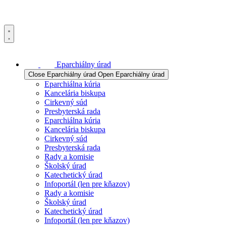
Eparchiálny úrad
Close Eparchiálny úrad
Open Eparchiálny úrad
Eparchiálna kúria
Kancelária biskupa
Cirkevný súd
Presbyterská rada
Eparchiálna kúria
Kancelária biskupa
Cirkevný súd
Presbyterská rada
Rady a komisie
Školský úrad
Katechetický úrad
Infoportál (len pre kňazov)
Rady a komisie
Školský úrad
Katechetický úrad
Infoportál (len pre kňazov)