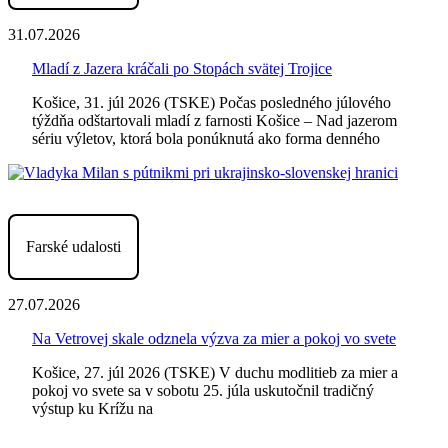
31.07.2026
Mladí z Jazera kráčali po Stopách svätej Trojice
Košice, 31. júl 2026 (TSKE) Počas posledného júlového
týždňa odštartovali mladí z farnosti Košice – Nad jazerom
sériu výletov, ktorá bola ponúknutá ako forma denného
Farské udalosti
27.07.2026
Na Vetrovej skale odznela výzva za mier a pokoj vo svete
Košice, 27. júl 2026 (TSKE) V duchu modlitieb za mier a
pokoj vo svete sa v sobotu 25. júla uskutočnil tradičný
výstup ku Krížu na